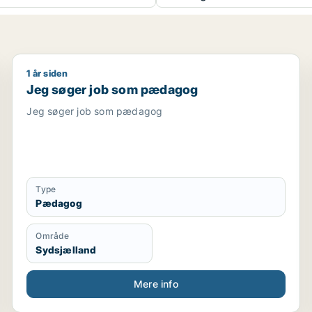
1 år siden
per / ergoterapeut / konsulent
Jeg søger job som pædagog
Jeg søger job som pædagog
Jeg søger job som pædagog
Type
Pædagog
Område
Sydsjælland
Mere info