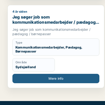
4 år siden
Jeg søger job som kommunikationsmedarbejder /
Jeg søger job som
kommunikationsmedarbejder / pædagog /
børnepasser
Jeg søger job som kommunikationsmedarbejder /
pædagog / børnepasser
Type
Kommunikationsmedarbejder, Pædagog,
Børnepasser
Område
Sydsjælland
Mere info