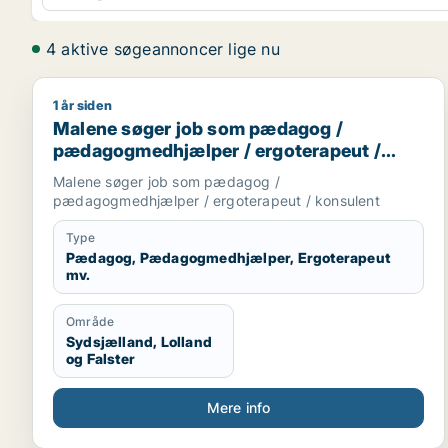
4 aktive søgeannoncer lige nu
1 år siden
Malene søger job som pædagog / pædagogmedhjæl
Malene søger job som pædagog /
pædagogmedhjælper / ergoterapeut /
konsulent
Malene søger job som pædagog /
pædagogmedhjælper / ergoterapeut / konsulent
Type
Pædagog, Pædagogmedhjælper, Ergoterapeut
mv.
Område
Sydsjælland, Lolland
og Falster
Mere info