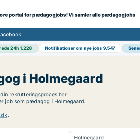
tore portal for pædagogjobs! Vi samler alle pædagogjobs
facebook
rede 24h
1.228
Notifikationer om nye jobs
9.547
Sene
gog i Holmegaard
din rekrutteringsproces her.
søger job som pædagog i Holmegaard.
.dk
.
Holmegaard