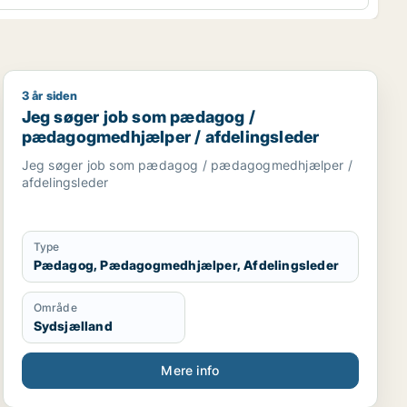
3 år siden
Jeg søger job som pædagog / pædagogmedhjælper / a
Jeg søger job som pædagog /
pædagogmedhjælper / afdelingsleder
Jeg søger job som pædagog / pædagogmedhjælper /
afdelingsleder
Type
Pædagog, Pædagogmedhjælper, Afdelingsleder
Område
Sydsjælland
Mere info