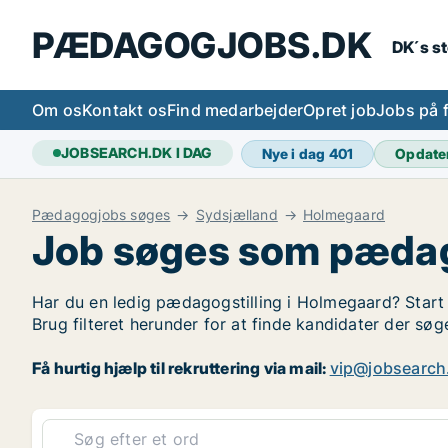
PÆDAGOGJOBS.DK
DK´s s
Om os
Kontakt os
Find medarbejder
Opret job
Jobs på 
JOBSEARCH.DK I DAG
Nye i dag
401
Opdate
Pædagogjobs søges
Sydsjælland
Holmegaard
Job søges som pæda
Har du en ledig pædagogstilling i Holmegaard? Start 
Brug filteret herunder for at finde kandidater der 
Få hurtig hjælp til rekruttering via mail:
vip@jobsearch