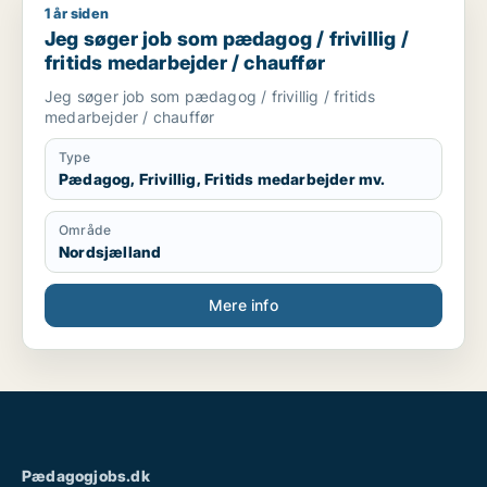
1 år siden
Jeg søger job som pædagog / frivillig / fritids medarbejder /
Jeg søger job som pædagog / frivillig /
fritids medarbejder / chauffør
Jeg søger job som pædagog / frivillig / fritids
medarbejder / chauffør
Type
Pædagog, Frivillig, Fritids medarbejder mv.
Område
Nordsjælland
Mere info
Pædagogjobs.dk