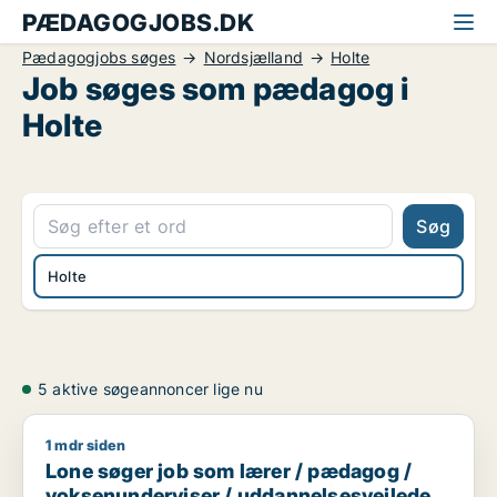
PÆDAGOGJOBS.DK
Pædagogjobs søges
Nordsjælland
Holte
Job søges som pædagog i
Holte
Søg
Holte
5 aktive søgeannoncer lige nu
1 mdr siden
Lone søger job som lærer / pædagog / voksenunderviser / ud
Lone søger job som lærer / pædagog /
voksenunderviser / uddannelsesvejleder /