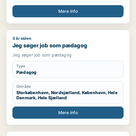
Mere info
3 år siden
Jeg søger job som pædagog
Jeg søger job som pædagog
Jeg søger job som pædagog
Type
Pædagog
Område
Storkøbenhavn, Nordsjælland, København, Hele
Danmark, Hele Sjælland
Mere info