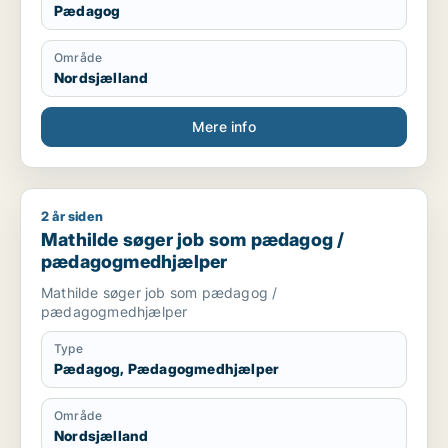
Pædagog
Område
Nordsjælland
Mere info
2 år siden
Mathilde søger job som pædagog / pædagogmedhjælper
Mathilde søger job som pædagog /
pædagogmedhjælper
Mathilde søger job som pædagog /
pædagogmedhjælper
Type
Pædagog, Pædagogmedhjælper
Område
Nordsjælland