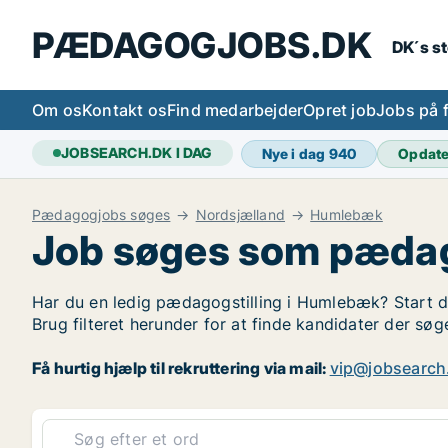
PÆDAGOGJOBS.DK
DK´s s
Om os
Kontakt os
Find medarbejder
Opret job
Jobs på 
JOBSEARCH.DK I DAG
Nye i dag
940
Opdat
Pædagogjobs søges
Nordsjælland
Humlebæk
Job søges som pæda
Har du en ledig pædagogstilling i Humlebæk? Start di
Brug filteret herunder for at finde kandidater der 
Få hurtig hjælp til rekruttering via mail:
vip@jobsearch