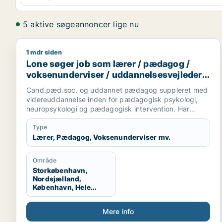
5 aktive søgeannoncer lige nu
1 mdr siden
Lone søger job som lærer / pædagog / voksenunder
Lone søger job som lærer / pædagog /
voksenunderviser / uddannelsesvejleder /
karriererådgiver
Cand.pæd.soc. og uddannet pædagog suppleret med
videreuddannelse inden for pædagogisk psykologi,
neuropsykologi og pædagogisk intervention. Har
mange års erfaring med undervisning, vejledning og
facilitering af lærings- og udviklingsprocesser for både
Type
børn, unge og fagprofessionelle. Besidder stærke
Lærer, Pædagog, Voksenunderviser mv.
didaktiske kompetencer og arbejder systematisk med
udvikling af læringsmiljøer, klassefællesskaber og
Område
professionelle praksisser, hvor trivsel, deltagelse og
Storkøbenhavn,
læring går hånd i hånd. Arbejder med afsæt i
Nordsjælland,
mentalisering, refleksiv praksis og inkluderende
København, Hele
fællesskaber og har særlige styrker i observation,
Sjælland
analyse og udvikling af praksis tæt på undervisningen.
Mere info
Omsætter forskning, data og pædagogisk-psykologisk
viden til konkrete handlemuligheder og faciliterer