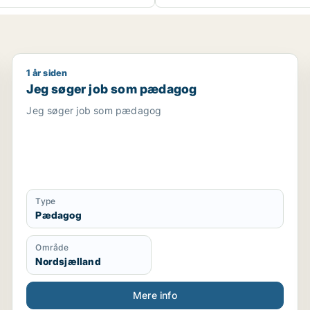
1 år siden
viser / uddannelsesvejleder / karriererådgiver
Jeg søger job som pædagog
Jeg søger job som pædagog
Jeg søger job som pædagog
Type
Pædagog
Område
Nordsjælland
Mere info