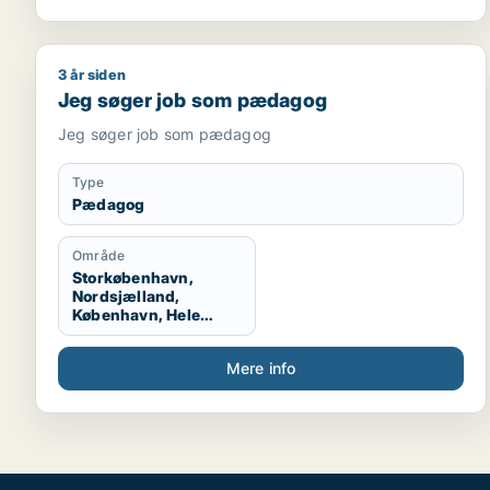
refleksions- og udviklingsprocesser, der styrker
fagprofessionelles arbejde med inkluderende
læringsfællesskaber og klasserumsledelse.
3 år siden
Jeg søger job som pædagog
Jeg søger job som pædagog
Jeg søger job som pædagog
Type
Pædagog
Område
Storkøbenhavn,
Nordsjælland,
København, Hele
Danmark, Hele
Sjælland
Mere info