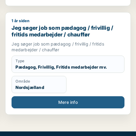
1 år siden
Jeg søger job som pædagog / frivillig / fritids meda
Jeg søger job som pædagog / frivillig /
fritids medarbejder / chauffør
Jeg søger job som pædagog / frivillig / fritids
medarbejder / chauffør
Type
Pædagog, Frivillig, Fritids medarbejder mv.
Område
Nordsjælland
Mere info