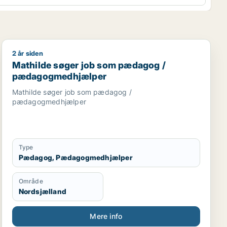
2 år siden
Mathilde søger job som pædagog / pædagogmedhjæl
Mathilde søger job som pædagog /
pædagogmedhjælper
Mathilde søger job som pædagog /
pædagogmedhjælper
Type
Pædagog, Pædagogmedhjælper
Område
Nordsjælland
Mere info