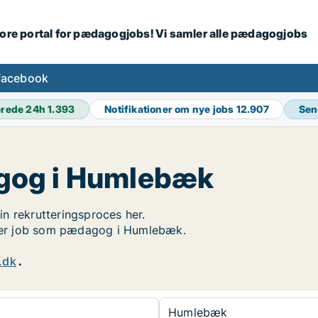
tore portal for pædagogjobs! Vi samler alle pædagogjobs
facebook
erede 24h
1.393
Notifikationer om nye jobs
12.907
Sen
gog i Humlebæk
n rekrutteringsproces her.
søger job som pædagog i Humlebæk.
.dk
.
Humlebæk