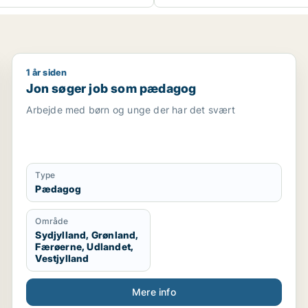
1 år siden
urnalist / kulturmedarbejder / lærer / pædagog
Jon søger job som pædagog
Jon søger job som pædagog
Arbejde med børn og unge der har det svært
Type
Pædagog
Område
Sydjylland, Grønland,
Færøerne, Udlandet,
Vestjylland
Mere info