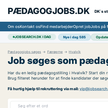
PÆDAGOGJOBS.DK
DK´s s
Om os
Kontakt os
Find medarbejder
Opret job
Jobs på 
JOBSEARCH.DK I DAG
Nye i dag
585
Opdat
Pædagogjobs søges
Færøerne
Hvalvík
Job søges som pædag
Har du en ledig pædagogstilling i Hvalvík? Start din 
Brug filteret herunder for at finde kandidater der s
Få hurtig hjælp til rekruttering via mail:
vip@jobsearch