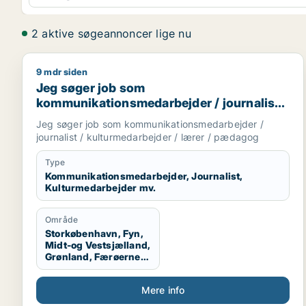
2 aktive søgeannoncer lige nu
9 mdr siden
Jeg søger job som kommunikationsmedarbejder / jo
Jeg søger job som
kommunikationsmedarbejder / journalist /
kulturmedarbejder / lærer / pædagog
Jeg søger job som kommunikationsmedarbejder /
journalist / kulturmedarbejder / lærer / pædagog
Type
Kommunikationsmedarbejder, Journalist,
Kulturmedarbejder mv.
Område
Storkøbenhavn, Fyn,
Midt-og Vestsjælland,
Grønland, Færøerne,
Udlandet
Mere info