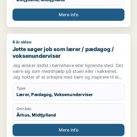
Mere info
6 år siden
Jette søger job som lærer / pædagog / voksenunderviser
Jette søger job som lærer / pædagog /
voksenunderviser
Jeg ønsker deltid i børnehave eller lignende sted. Det
være sig som meddhjælp på stuen eller i køkkenet.
Jeg holder af at arbejde med børn og inspirere til leg
og social interaktion. Og at indgå i samarbejde
omkring at skabe optimalt miljø for børnene ..og
Type
personale. Også praktiske præcise opgaver har jeg
Lærer, Pædagog, Voksenunderviser
det godt med.
Område
Århus, Midtjylland
Mere info