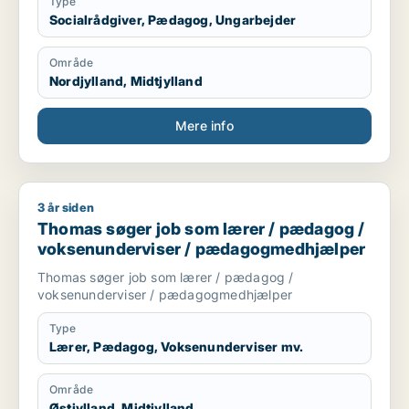
Type
Socialrådgiver, Pædagog, Ungarbejder
Område
Nordjylland, Midtjylland
Mere info
3 år siden
Thomas søger job som lærer / pædagog / voksenundervise
Thomas søger job som lærer / pædagog /
voksenunderviser / pædagogmedhjælper
Thomas søger job som lærer / pædagog /
voksenunderviser / pædagogmedhjælper
Type
Lærer, Pædagog, Voksenunderviser mv.
Område
Østjylland, Midtjylland