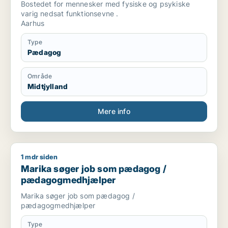
Bostedet for mennesker med fysiske og psykiske
varig nedsat funktionsevne .
Aarhus
Type
Pædagog
Område
Midtjylland
Mere info
1 mdr siden
Marika søger job som pædagog / pædagogmedhjælper
Marika søger job som pædagog /
pædagogmedhjælper
Marika søger job som pædagog /
pædagogmedhjælper
Type