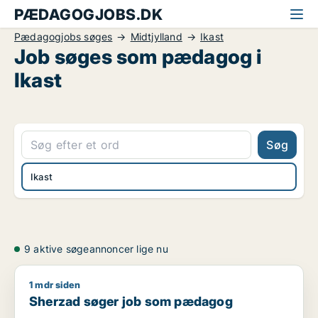
PÆDAGOGJOBS.DK
Pædagogjobs søges
Midtjylland
Ikast
Job søges som pædagog i
Ikast
Søg
Ikast
9 aktive søgeannoncer lige nu
1 mdr siden
Sherzad søger job som pædagog
Sherzad søger job som pædagog