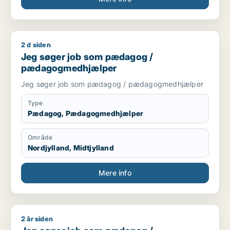
2 d siden
Jeg søger job som pædagog / pædagogmedhjælper
Jeg søger job som pædagog /
pædagogmedhjælper
Jeg søger job som pædagog / pædagogmedhjælper
Type
Pædagog, Pædagogmedhjælper
Område
Nordjylland, Midtjylland
Mere info
2 år siden
Jeg søger job som pædagog / pædagogmedhjælper / ufagl