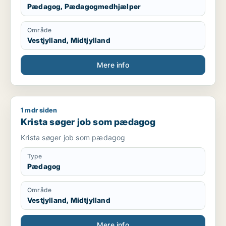
Pædagog, Pædagogmedhjælper
Område
Vestjylland, Midtjylland
Mere info
1 mdr siden
Krista søger job som pædagog
Krista søger job som pædagog
Krista søger job som pædagog
Type
Pædagog
Område
Vestjylland, Midtjylland
Mere info