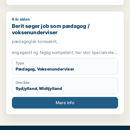
6 år siden
Berit søger job som pædagog / voksenunderviser
Berit søger job som pædagog /
voksenunderviser
pædagogisk konsulent,
engageret og faglig kompetent, har stor specialviden
og er fleksibel
Type
Pædagog, Voksenunderviser
Område
Sydjylland, Midtjylland
Mere info