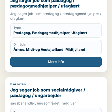
Jeg søger job som pædagog /
pædagogmedhjælper / ufaglært
Jeg søger job som pædagog / pædagogmedhjælper /
ufaglært
Type
Pædagog, Pædagogmedhjælper, Ufaglært
Område
Århus, Midt-og Vestsjælland, Midtjylland
Mere info
3 år siden
Jeg søger job som socialrådgiver / pædagog / ungarbejder
Jeg søger job som socialrådgiver /
pædagog / ungarbejder
sagsbehandler, ungeområdet, rådgiver