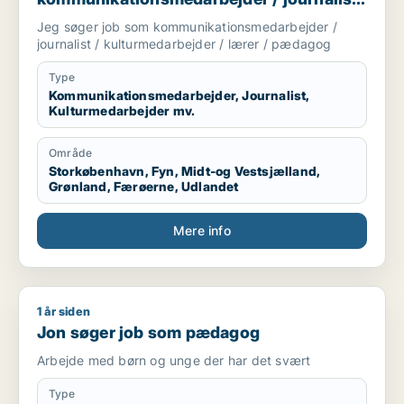
/ kulturmedarbejder / lærer / pædagog
Jeg søger job som kommunikationsmedarbejder /
journalist / kulturmedarbejder / lærer / pædagog
Type
Kommunikationsmedarbejder, Journalist,
Kulturmedarbejder mv.
Område
Storkøbenhavn, Fyn, Midt-og Vestsjælland,
Grønland, Færøerne, Udlandet
Mere info
1 år siden
Jon søger job som pædagog
Jon søger job som pædagog
Arbejde med børn og unge der har det svært
Type