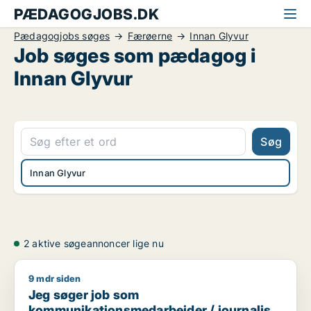
PÆDAGOGJOBS.DK
Pædagogjobs søges
Færøerne
Innan Glyvur
Job søges som pædagog i
Innan Glyvur
Søg
Innan Glyvur
2 aktive søgeannoncer lige nu
9 mdr siden
Jeg søger job som kommunikationsmedarbejder / journalist 
Jeg søger job som
kommunikationsmedarbejder / journalist