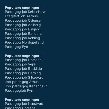
Populære søgninger
Pædagog job København
Ufaglært job Aarhus
Pædagog job Odense
Pædagog job Aalborg
Pædagog job Esbjerg
Pædagog job Randers
Pædagog job Kolding
Pædagog Nordsjælland
Pædagog Fyn
Populære søgninger
Pædagog job Horsens
Pædagog job Vejle
Pædagog job Roskilde
Pædagog job Herning
Pædagog job Silkeborg
Job pædagog Århus
Job pædagog København
Pædagogjob Fyn
Populære søgninger
Pædagog job Næstved
Pædagog Horsens