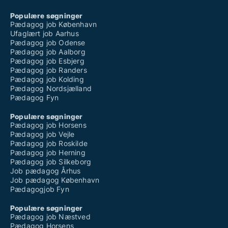
Populære søgninger
Pædagog job København
Ufaglært job Aarhus
Pædagog job Odense
Pædagog job Aalborg
Pædagog job Esbjerg
Pædagog job Randers
Pædagog job Kolding
Pædagog Nordsjælland
Pædagog Fyn
Populære søgninger
Pædagog job Horsens
Pædagog job Vejle
Pædagog job Roskilde
Pædagog job Herning
Pædagog job Silkeborg
Job pædagog Århus
Job pædagog København
Pædagogjob Fyn
Populære søgninger
Pædagog job Næstved
Pædagog Horsens