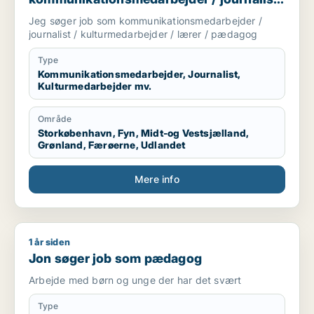
/ kulturmedarbejder / lærer / pædagog
Jeg søger job som kommunikationsmedarbejder /
journalist / kulturmedarbejder / lærer / pædagog
Type
Kommunikationsmedarbejder, Journalist,
Kulturmedarbejder mv.
Område
Storkøbenhavn, Fyn, Midt-og Vestsjælland,
Grønland, Færøerne, Udlandet
Mere info
1 år siden
Jon søger job som pædagog
Jon søger job som pædagog
Arbejde med børn og unge der har det svært
Type