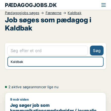
PÆDAGOGJOBS.DK
Pædagogjobs søges
Færøerne
Kaldbak
Job søges som pædagog i
Kaldbak
Søg
Kaldbak
2 aktive søgeannoncer lige nu
9 mdr siden
Jeg søger job som kommunikationsmedarbejder / journalist 
Jeg søger job som
kommunikationsmedarbejder / journalist