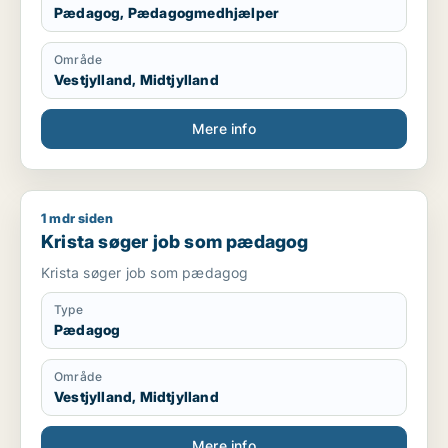
Pædagog, Pædagogmedhjælper
Område
Vestjylland, Midtjylland
Mere info
1 mdr siden
Krista søger job som pædagog
Krista søger job som pædagog
Krista søger job som pædagog
Type
Pædagog
Område
Vestjylland, Midtjylland
Mere info