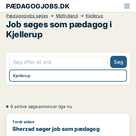
PÆDAGOGJOBS.DK
Pædagogjobs søges
Midtjylland
Kjellerup
Job søges som pædagog i
Kjellerup
Søg
Kjellerup
9 aktive søgeannoncer lige nu
1 mdr siden
Sherzad søger job som pædagog
Sherzad søger job som pædagog