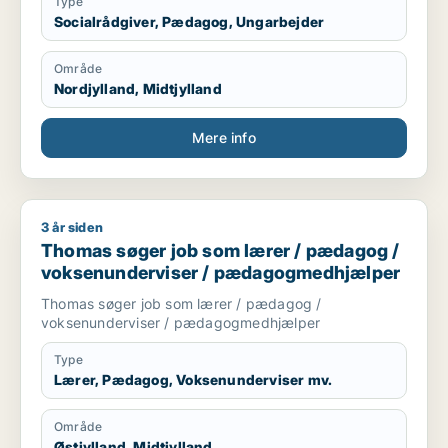
Type
Socialrådgiver, Pædagog, Ungarbejder
Område
Nordjylland, Midtjylland
Mere info
3 år siden
Thomas søger job som lærer / pædagog / voksenundervise
Thomas søger job som lærer / pædagog /
voksenunderviser / pædagogmedhjælper
Thomas søger job som lærer / pædagog /
voksenunderviser / pædagogmedhjælper
Type
Lærer, Pædagog, Voksenunderviser mv.
Område
Østjylland, Midtjylland