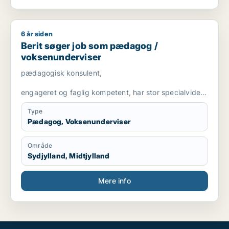
6 år siden
Berit søger job som pædagog / voksenunderviser
Berit søger job som pædagog /
voksenunderviser
pædagogisk konsulent,
engageret og faglig kompetent, har stor specialviden
og er fleksibel
Type
Pædagog, Voksenunderviser
Område
Sydjylland, Midtjylland
Mere info