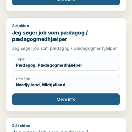
2 d siden
Jeg søger job som pædagog / pædagogmedhjælper
Jeg søger job som pædagog /
pædagogmedhjælper
Jeg søger job som pædagog / pædagogmedhjælper
Type
Pædagog, Pædagogmedhjælper
Område
Nordjylland, Midtjylland
Mere info
2 år siden
Jeg søger job som pædagog / pædagogmedhjælper / ufagl