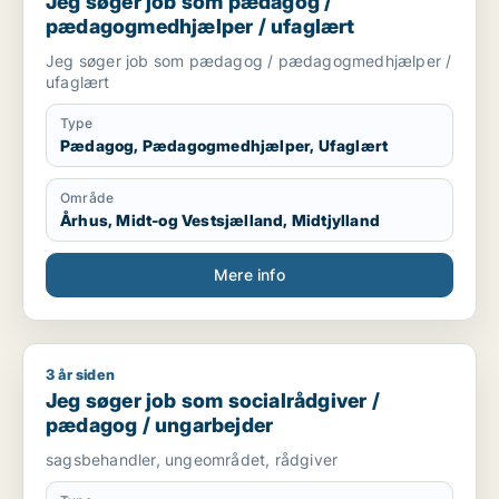
Jeg søger job som pædagog /
pædagogmedhjælper / ufaglært
Jeg søger job som pædagog / pædagogmedhjælper /
ufaglært
Type
Pædagog, Pædagogmedhjælper, Ufaglært
Område
Århus, Midt-og Vestsjælland, Midtjylland
Mere info
3 år siden
Jeg søger job som socialrådgiver / pædagog / ungarbejder
Jeg søger job som socialrådgiver /
pædagog / ungarbejder
sagsbehandler, ungeområdet, rådgiver