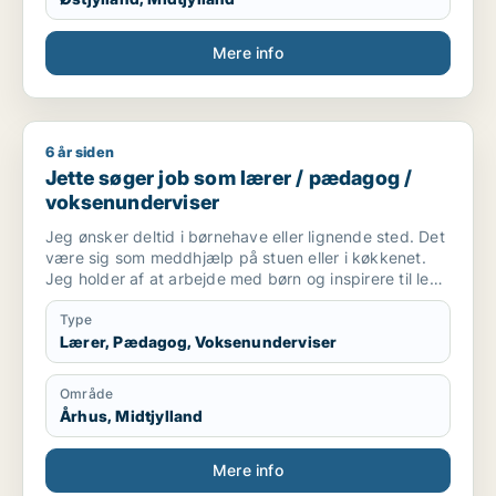
Mere info
6 år siden
Jette søger job som lærer / pædagog / voksenunderviser
Jette søger job som lærer / pædagog /
voksenunderviser
Jeg ønsker deltid i børnehave eller lignende sted. Det
være sig som meddhjælp på stuen eller i køkkenet.
Jeg holder af at arbejde med børn og inspirere til leg
og social interaktion. Og at indgå i samarbejde
omkring at skabe optimalt miljø for børnene ..og
Type
personale. Også praktiske præcise opgaver har jeg
Lærer, Pædagog, Voksenunderviser
det godt med.
Område
Århus, Midtjylland
Mere info