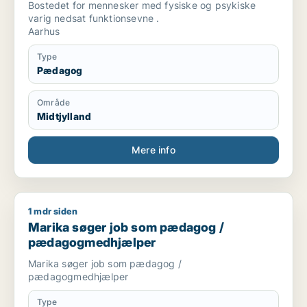
Bostedet for mennesker med fysiske og psykiske
varig nedsat funktionsevne .
Aarhus
Type
Pædagog
Område
Midtjylland
Mere info
1 mdr siden
Marika søger job som pædagog / pædagogmedhjælper
Marika søger job som pædagog /
pædagogmedhjælper
Marika søger job som pædagog /
pædagogmedhjælper
Type