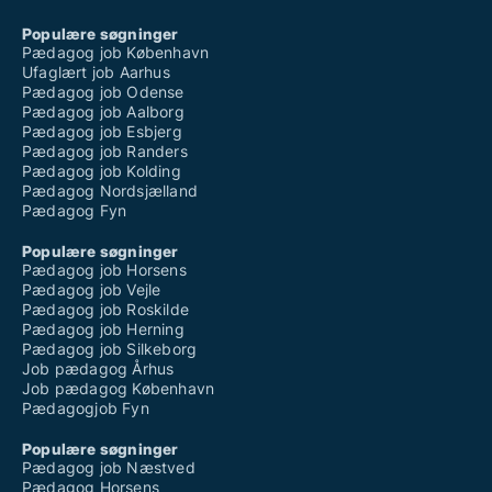
Populære søgninger
Pædagog job København
Ufaglært job Aarhus
Pædagog job Odense
Pædagog job Aalborg
Pædagog job Esbjerg
Pædagog job Randers
Pædagog job Kolding
Pædagog Nordsjælland
Pædagog Fyn
Populære søgninger
Pædagog job Horsens
Pædagog job Vejle
Pædagog job Roskilde
Pædagog job Herning
Pædagog job Silkeborg
Job pædagog Århus
Job pædagog København
Pædagogjob Fyn
Populære søgninger
Pædagog job Næstved
Pædagog Horsens