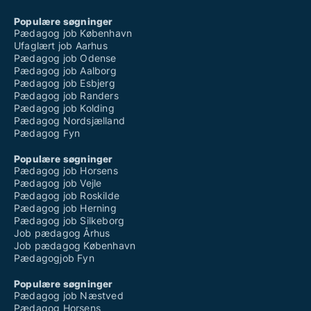
Populære søgninger
Pædagog job København
Ufaglært job Aarhus
Pædagog job Odense
Pædagog job Aalborg
Pædagog job Esbjerg
Pædagog job Randers
Pædagog job Kolding
Pædagog Nordsjælland
Pædagog Fyn
Populære søgninger
Pædagog job Horsens
Pædagog job Vejle
Pædagog job Roskilde
Pædagog job Herning
Pædagog job Silkeborg
Job pædagog Århus
Job pædagog København
Pædagogjob Fyn
Populære søgninger
Pædagog job Næstved
Pædagog Horsens