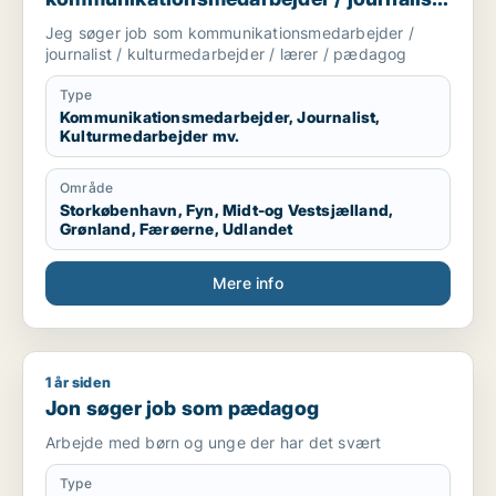
/ kulturmedarbejder / lærer / pædagog
Jeg søger job som kommunikationsmedarbejder /
journalist / kulturmedarbejder / lærer / pædagog
Type
Kommunikationsmedarbejder, Journalist,
Kulturmedarbejder mv.
Område
Storkøbenhavn, Fyn, Midt-og Vestsjælland,
Grønland, Færøerne, Udlandet
Mere info
1 år siden
Jon søger job som pædagog
Jon søger job som pædagog
Arbejde med børn og unge der har det svært
Type