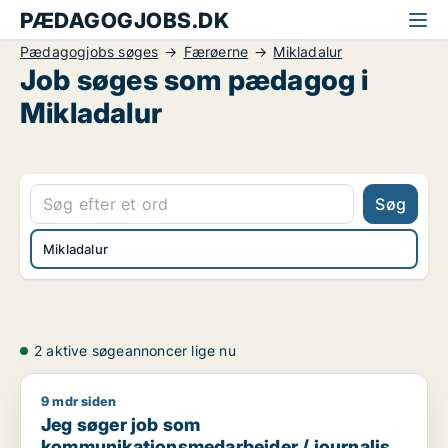
PÆDAGOGJOBS.DK
Pædagogjobs søges
Færøerne
Mikladalur
Job søges som pædagog i
Mikladalur
Søg
Mikladalur
2 aktive søgeannoncer lige nu
9 mdr siden
Jeg søger job som kommunikationsmedarbejder / journalist 
Jeg søger job som
kommunikationsmedarbejder / journalist