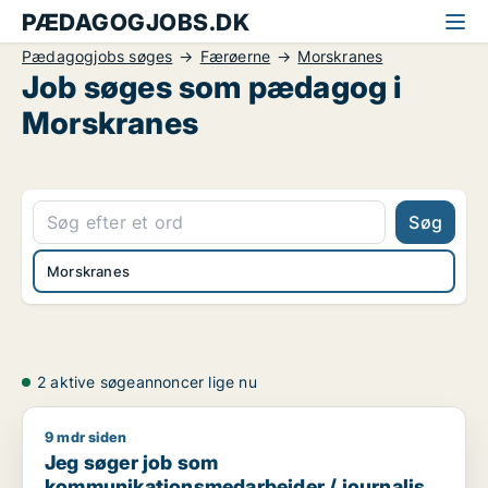
PÆDAGOGJOBS.DK
Pædagogjobs søges
Færøerne
Morskranes
Job søges som pædagog i
Morskranes
Søg
Morskranes
2 aktive søgeannoncer lige nu
9 mdr siden
Jeg søger job som kommunikationsmedarbejder / journalist 
Jeg søger job som
kommunikationsmedarbejder / journalist