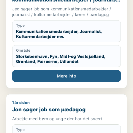
/ kulturmedarbejder / lærer / pædagog
Jeg søger job som kommunikationsmedarbejder /
journalist / kulturmedarbejder / lærer / pædagog
Type
Kommunikationsmedarbejder, Journalist,
Kulturmedarbejder mv.
Område
Storkøbenhavn, Fyn, Midt-og Vestsjælland,
Grønland, Færøerne, Udlandet
Mere info
1 år siden
Jon søger job som pædagog
Jon søger job som pædagog
Arbejde med børn og unge der har det svært
Type