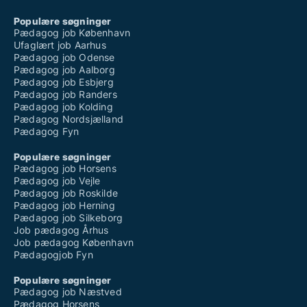
Populære søgninger
Pædagog job København
Ufaglært job Aarhus
Pædagog job Odense
Pædagog job Aalborg
Pædagog job Esbjerg
Pædagog job Randers
Pædagog job Kolding
Pædagog Nordsjælland
Pædagog Fyn
Populære søgninger
Pædagog job Horsens
Pædagog job Vejle
Pædagog job Roskilde
Pædagog job Herning
Pædagog job Silkeborg
Job pædagog Århus
Job pædagog København
Pædagogjob Fyn
Populære søgninger
Pædagog job Næstved
Pædagog Horsens