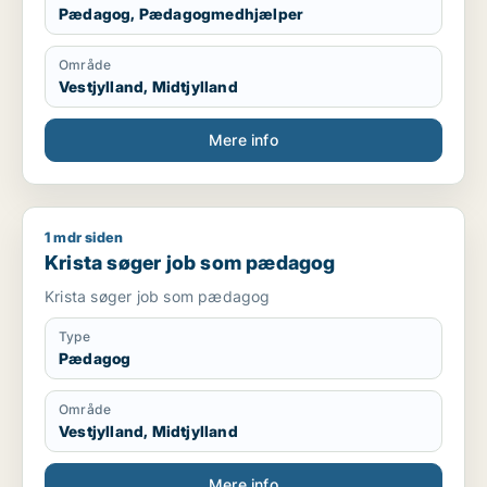
Pædagog, Pædagogmedhjælper
Område
Vestjylland, Midtjylland
Mere info
1 mdr siden
Krista søger job som pædagog
Krista søger job som pædagog
Krista søger job som pædagog
Type
Pædagog
Område
Vestjylland, Midtjylland
Mere info