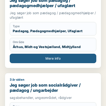
Jeg søger job som pædagog /
pædagogmedhjælper / ufaglært
Jeg søger job som pædagog / pædagogmedhjælper /
ufaglært
Type
Pædagog, Pædagogmedhjælper, Ufaglært
Område
Århus, Midt-og Vestsjælland, Midtjylland
Mere info
3 år siden
Jeg søger job som socialrådgiver / pædagog / ungarbejder
Jeg søger job som socialrådgiver /
pædagog / ungarbejder
sagsbehandler, ungeområdet, rådgiver