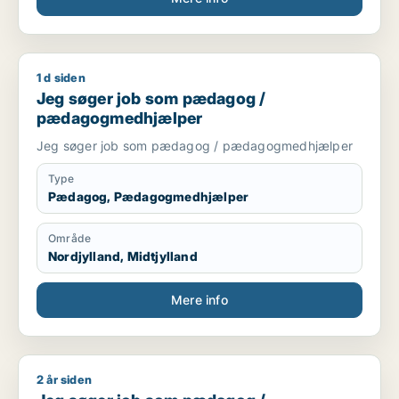
1 d siden
Jeg søger job som pædagog / pædagogmedhjælper
Jeg søger job som pædagog /
pædagogmedhjælper
Jeg søger job som pædagog / pædagogmedhjælper
Type
Pædagog, Pædagogmedhjælper
Område
Nordjylland, Midtjylland
Mere info
2 år siden
Jeg søger job som pædagog / pædagogmedhjælper / ufagl