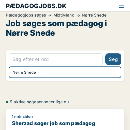
PÆDAGOGJOBS.DK
Pædagogjobs søges
Midtjylland
Nørre Snede
Job søges som pædagog i
Nørre Snede
Søg
Nørre Snede
9 aktive søgeannoncer lige nu
1 mdr siden
Sherzad søger job som pædagog
Sherzad søger job som pædagog