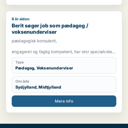
6 år siden
Berit søger job som pædagog / voksenunderviser
Berit søger job som pædagog /
voksenunderviser
pædagogisk konsulent,
engageret og faglig kompetent, har stor specialviden
og er fleksibel
Type
Pædagog, Voksenunderviser
Område
Sydjylland, Midtjylland
Mere info