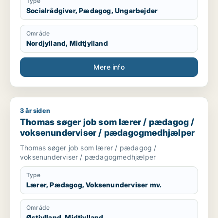
Type
Socialrådgiver, Pædagog, Ungarbejder
Område
Nordjylland, Midtjylland
Mere info
3 år siden
Thomas søger job som lærer / pædagog / voksenundervise
Thomas søger job som lærer / pædagog /
voksenunderviser / pædagogmedhjælper
Thomas søger job som lærer / pædagog /
voksenunderviser / pædagogmedhjælper
Type
Lærer, Pædagog, Voksenunderviser mv.
Område
Østjylland, Midtjylland