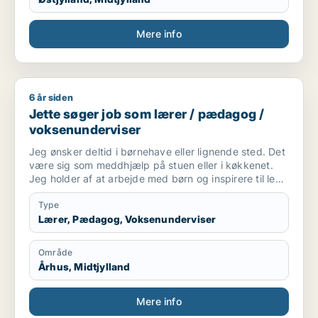
Mere info
6 år siden
Jette søger job som lærer / pædagog / voksenunderviser
Jette søger job som lærer / pædagog /
voksenunderviser
Jeg ønsker deltid i børnehave eller lignende sted. Det
være sig som meddhjælp på stuen eller i køkkenet.
Jeg holder af at arbejde med børn og inspirere til leg
og social interaktion. Og at indgå i samarbejde
omkring at skabe optimalt miljø for børnene ..og
Type
personale. Også praktiske præcise opgaver har jeg
Lærer, Pædagog, Voksenunderviser
det godt med.
Område
Århus, Midtjylland
Mere info