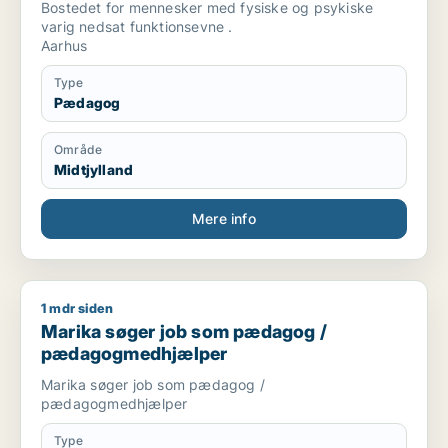
Bostedet for mennesker med fysiske og psykiske
varig nedsat funktionsevne .
Aarhus
Type
Pædagog
Område
Midtjylland
Mere info
1 mdr siden
Marika søger job som pædagog / pædagogmedhjælper
Marika søger job som pædagog /
pædagogmedhjælper
Marika søger job som pædagog /
pædagogmedhjælper
Type