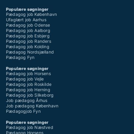
Populære søgninger
Pædagog job København
Ufaglært job Aarhus
Pædagog job Odense
Pædagog job Aalborg
Pædagog job Esbjerg
Pædagog job Randers
Pædagog job Kolding
Pædagog Nordsjælland
Pædagog Fyn
Populære søgninger
Pædagog job Horsens
Pædagog job Vejle
Pædagog job Roskilde
Pædagog job Herning
Pædagog job Silkeborg
Job pædagog Århus
Job pædagog København
Pædagogjob Fyn
Populære søgninger
Pædagog job Næstved
Pædagog Horsens