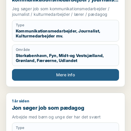
/ kulturmedarbejder / lærer / pædagog
Jeg søger job som kommunikationsmedarbejder /
journalist / kulturmedarbejder / lærer / pædagog
Type
Kommunikationsmedarbejder, Journalist,
Kulturmedarbejder mv.
Område
Storkøbenhavn, Fyn, Midt-og Vestsjælland,
Grønland, Færøerne, Udlandet
Mere info
1 år siden
Jon søger job som pædagog
Jon søger job som pædagog
Arbejde med børn og unge der har det svært
Type