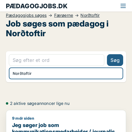
PÆDAGOGJOBS.DK
Pædagogjobs søges
Færøerne
Norðtoftir
Job søges som pædagog i
Norðtoftir
Søg
Norðtoftir
2 aktive søgeannoncer lige nu
9 mdr siden
Jeg søger job som kommunikationsmedarbejder / journalist 
Jeg søger job som
kommunikationsmedarbejder / journalist