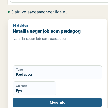
3 aktive søgeannoncer lige nu
14 d siden
Nataliia søger job som pædagog
Nataliia søger job som pædagog
Nataliia søger job som pædagog
Type
Pædagog
Område
Fyn
Mere info