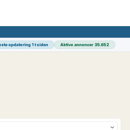
este opdatering
1 t siden
Aktive annoncer
35.652