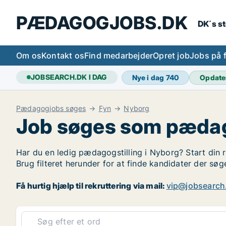
PÆDAGOGJOBS.DK
DK´s s
Om os
Kontakt os
Find medarbejder
Opret job
Jobs på 
JOBSEARCH.DK I DAG
Nye i dag
740
Opdate
Pædagogjobs søges
Fyn
Nyborg
Job søges som pædag
Har du en ledig pædagogstilling i Nyborg? Start din r
Brug filteret herunder for at finde kandidater der s
Få hurtig hjælp til rekruttering via mail:
vip@jobsearch