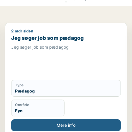
2 mdr siden
Jeg søger job som pædagog
Jeg søger job som pædagog
Jeg søger job som pædagog
Type
Pædagog
Område
Fyn
Mere info