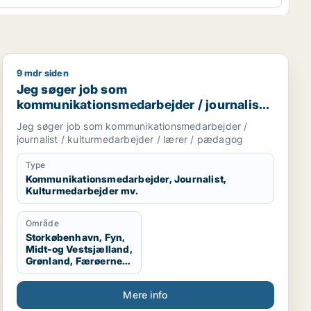
9 mdr siden
Jeg søger job som kommunikationsmedarbejder / journ
Jeg søger job som
kommunikationsmedarbejder / journalist /
kulturmedarbejder / lærer / pædagog
Jeg søger job som kommunikationsmedarbejder /
journalist / kulturmedarbejder / lærer / pædagog
Type
Kommunikationsmedarbejder, Journalist,
Kulturmedarbejder mv.
Område
Storkøbenhavn, Fyn,
Midt-og Vestsjælland,
Grønland, Færøerne,
Udlandet
Mere info