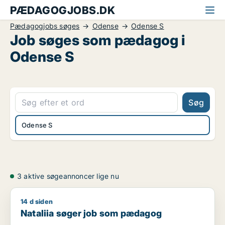
PÆDAGOGJOBS.DK
Pædagogjobs søges
Odense
Odense S
Job søges som pædagog i
Odense S
Søg
Odense S
3 aktive søgeannoncer lige nu
14 d siden
Nataliia søger job som pædagog
Nataliia søger job som pædagog