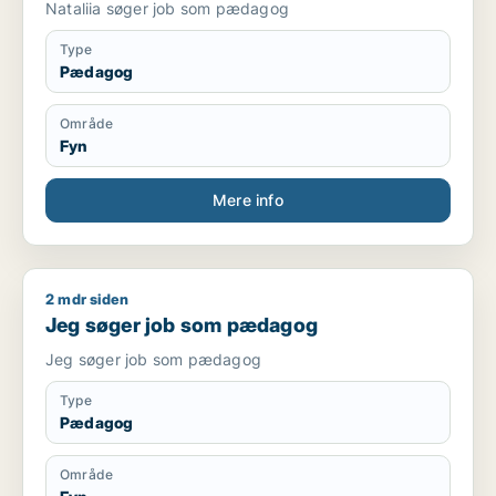
Nataliia søger job som pædagog
Type
Pædagog
Område
Fyn
Mere info
2 mdr siden
Jeg søger job som pædagog
Jeg søger job som pædagog
Jeg søger job som pædagog
Type
Pædagog
Område