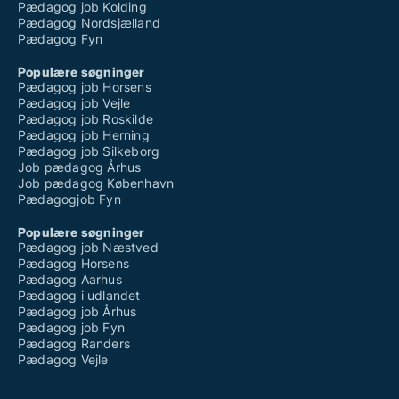
Pædagog job Kolding
Pædagog Nordsjælland
Pædagog Fyn
Populære søgninger
Pædagog job Horsens
Pædagog job Vejle
Pædagog job Roskilde
Pædagog job Herning
Pædagog job Silkeborg
Job pædagog Århus
Job pædagog København
Pædagogjob Fyn
Populære søgninger
Pædagog job Næstved
Pædagog Horsens
Pædagog Aarhus
Pædagog i udlandet
Pædagog job Århus
Pædagog job Fyn
Pædagog Randers
Pædagog Vejle