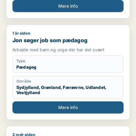
Mere info
Kompetencer
Kørekort kategori B
Mødestabil
Ansvarsbevidst
1 år siden
Jon søger job som pædagog
Hurtig til at lære nye arbejdsopgaver
Jon søger job som pædagog
Trives med fysisk arbejde
Kan arbejde selvstændigt og i teams
Arbejde med børn og unge der har det svært
Fleksibel i forhold til arbejdstider
Type
Sprog
Pædagog
Dansk – flydende
Område
Engelsk – grundlæggende/godt niveau
Sydjylland, Grønland, Færøerne, Udlandet,
Vestjylland
Mere info
2 mdr siden
Carsten søger job som sælger / pædagog / maskintekniker