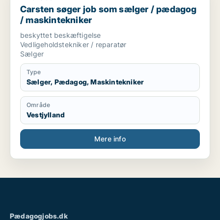
Carsten søger job som sælger / pædagog
/ maskintekniker
beskyttet beskæftigelse
Vedligeholdstekniker / reparatør
Sælger
Type
Sælger, Pædagog, Maskintekniker
Område
Vestjylland
Mere info
Pædagogjobs.dk