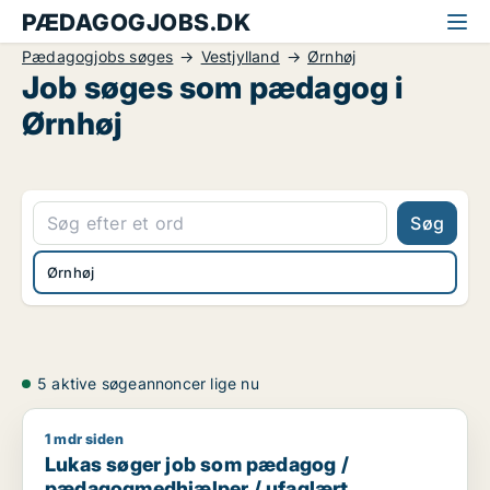
PÆDAGOGJOBS.DK
Pædagogjobs søges
Vestjylland
Ørnhøj
Job søges som pædagog i
Ørnhøj
Søg
Ørnhøj
5 aktive søgeannoncer lige nu
1 mdr siden
Lukas søger job som pædagog / pædagogmedhjælper / ufa
Lukas søger job som pædagog /
pædagogmedhjælper / ufaglært