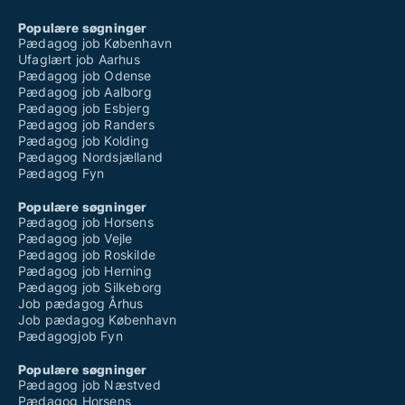
Populære søgninger
Pædagog job København
Ufaglært job Aarhus
Pædagog job Odense
Pædagog job Aalborg
Pædagog job Esbjerg
Pædagog job Randers
Pædagog job Kolding
Pædagog Nordsjælland
Pædagog Fyn
Populære søgninger
Pædagog job Horsens
Pædagog job Vejle
Pædagog job Roskilde
Pædagog job Herning
Pædagog job Silkeborg
Job pædagog Århus
Job pædagog København
Pædagogjob Fyn
Populære søgninger
Pædagog job Næstved
Pædagog Horsens