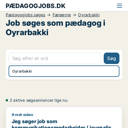
PÆDAGOGJOBS.DK
Pædagogjobs søges
Færøerne
Oyrarbakki
Job søges som pædagog i
Oyrarbakki
Søg
Oyrarbakki
2 aktive søgeannoncer lige nu
9 mdr siden
Jeg søger job som kommunikationsmedarbejder / journalist 
Jeg søger job som
kommunikationsmedarbejder / journalist