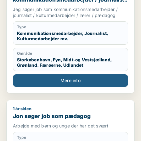
/ kulturmedarbejder / lærer / pædagog
Jeg søger job som kommunikationsmedarbejder /
journalist / kulturmedarbejder / lærer / pædagog
Type
Kommunikationsmedarbejder, Journalist,
Kulturmedarbejder mv.
Område
Storkøbenhavn, Fyn, Midt-og Vestsjælland,
Grønland, Færøerne, Udlandet
Mere info
1 år siden
Jon søger job som pædagog
Jon søger job som pædagog
Arbejde med børn og unge der har det svært
Type