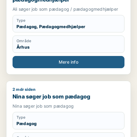
Ali søger job som pædagog / pædagogmedhjælper
Type
Pædagog, Pædagogmedhjælper
Område
Århus
Mere info
2 mdr siden
Nina søger job som pædagog
Nina søger job som pædagog
Nina søger job som pædagog
Type
Pædagog