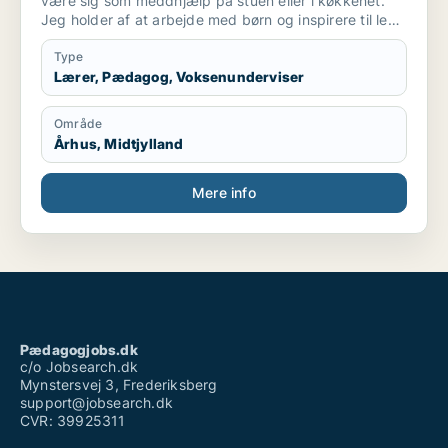
være sig som meddhjælp på stuen eller i køkkenet.
Jeg holder af at arbejde med børn og inspirere til leg
og social interaktion. Og at indgå i samarbejde
omkring at skabe optimalt miljø for børnene ..og
Type
personale. Også praktiske præcise opgaver har jeg
Lærer, Pædagog, Voksenunderviser
det godt med.
Område
Århus, Midtjylland
Mere info
Pædagogjobs.dk
c/o Jobsearch.dk
Mynstersvej 3, Frederiksberg
support@jobsearch.dk
CVR: 39925311