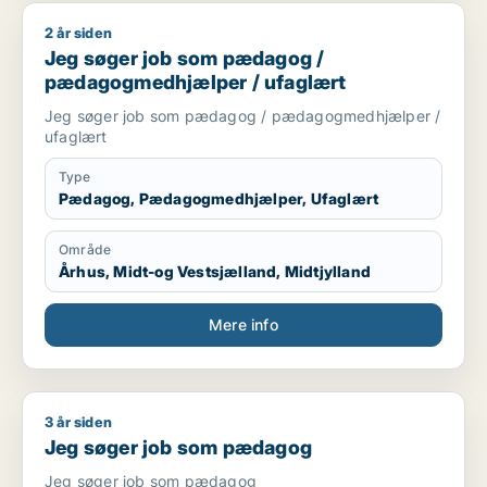
2 år siden
Jeg søger job som pædagog / pædagogmedhjælper / ufagl
Jeg søger job som pædagog /
pædagogmedhjælper / ufaglært
Jeg søger job som pædagog / pædagogmedhjælper /
ufaglært
Type
Pædagog, Pædagogmedhjælper, Ufaglært
Område
Århus, Midt-og Vestsjælland, Midtjylland
Mere info
3 år siden
Jeg søger job som pædagog
Jeg søger job som pædagog
Jeg søger job som pædagog