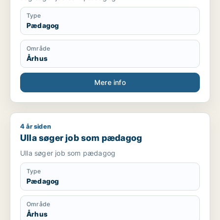
Type
Pædagog
Område
Århus
Mere info
4 år siden
Ulla søger job som pædagog
Ulla søger job som pædagog
Ulla søger job som pædagog
Type
Pædagog
Område
Århus