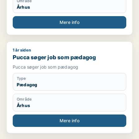
Område
Århus
Mere info
1 år siden
Pucca søger job som pædagog
Pucca søger job som pædagog
Pucca søger job som pædagog
Type
Pædagog
Område
Århus
Mere info