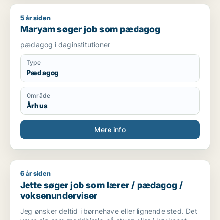
5 år siden
Maryam søger job som pædagog
Maryam søger job som pædagog
pædagog i daginstitutioner
Type
Pædagog
Område
Århus
Mere info
6 år siden
Jette søger job som lærer / pædagog / voksenunderviser
Jette søger job som lærer / pædagog /
voksenunderviser
Jeg ønsker deltid i børnehave eller lignende sted. Det