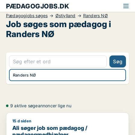
PÆDAGOGJOBS.DK
Pædagogjobs søges
Østjylland
Randers NØ
Job søges som pædagog i
Randers NØ
Søg
Randers NØ
9 aktive søgeannoncer lige nu
15 d siden
Ali søger job som pædagog / pædagogmedhjælper
Ali søger job som pædagog /
pædagogmedhjælper