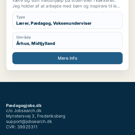
være sig som meddhjælp på stuen eller i køkkenet.
Jeg holder af at arbejde med børn og inspirere til leg
og social interaktion. Og at indgå i samarbejde
omkring at skabe optimalt miljø for børnene ..og
Type
personale. Også praktiske præcise opgaver har jeg
Lærer, Pædagog, Voksenunderviser
det godt med.
Område
Århus, Midtjylland
Mere info
Pædagogjobs.dk
c/o Jobsearch.dk
Mynstersvej 3, Frederiksberg
support@jobsearch.dk
CVR: 39925311