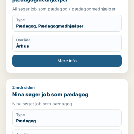
Ali søger job som pædagog / pædagogmedhjælper
Type
Pædagog, Pædagogmedhjælper
Område
Århus
Mere info
2 mdr siden
Nina søger job som pædagog
Nina søger job som pædagog
Nina søger job som pædagog
Type
Pædagog