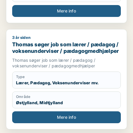
Mere info
3 år siden
Thomas søger job som lærer / pædagog / voksenundervise
Thomas søger job som lærer / pædagog /
voksenunderviser / pædagogmedhjælper
Thomas søger job som lærer / pædagog /
voksenunderviser / pædagogmedhjælper
Type
Lærer, Pædagog, Voksenunderviser mv.
Område
Østjylland, Midtjylland
Mere info