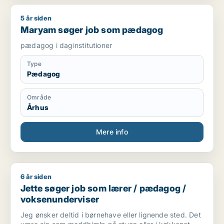
5 år siden
Maryam søger job som pædagog
Maryam søger job som pædagog
pædagog i daginstitutioner
Type
Pædagog
Område
Århus
Mere info
6 år siden
Jette søger job som lærer / pædagog / voksenunderviser
Jette søger job som lærer / pædagog /
voksenunderviser
Jeg ønsker deltid i børnehave eller lignende sted. Det