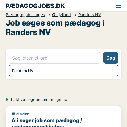
PÆDAGOGJOBS.DK
Pædagogjobs søges
Østjylland
Randers NV
Job søges som pædagog i
Randers NV
Søg
Randers NV
9 aktive søgeannoncer lige nu
15 d siden
Ali søger job som pædagog / pædagogmedhjælper
Ali søger job som pædagog /
pædagogmedhjælper