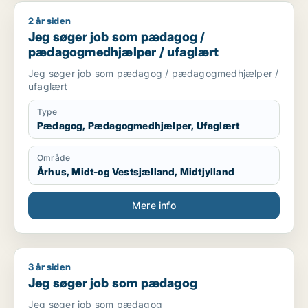
2 år siden
Jeg søger job som pædagog / pædagogmedhjælper / ufagl
Jeg søger job som pædagog /
pædagogmedhjælper / ufaglært
Jeg søger job som pædagog / pædagogmedhjælper /
ufaglært
Type
Pædagog, Pædagogmedhjælper, Ufaglært
Område
Århus, Midt-og Vestsjælland, Midtjylland
Mere info
3 år siden
Jeg søger job som pædagog
Jeg søger job som pædagog
Jeg søger job som pædagog