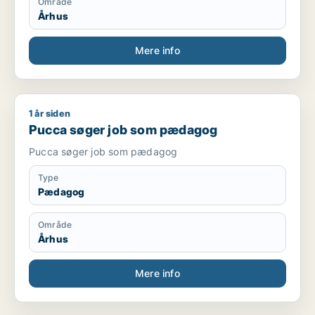
Område
Århus
Mere info
1 år siden
Pucca søger job som pædagog
Pucca søger job som pædagog
Pucca søger job som pædagog
Type
Pædagog
Område
Århus
Mere info