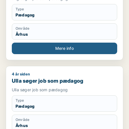
Type
Pædagog
Område
Århus
Mere info
4 år siden
Ulla søger job som pædagog
Ulla søger job som pædagog
Ulla søger job som pædagog
Type
Pædagog
Område
Århus