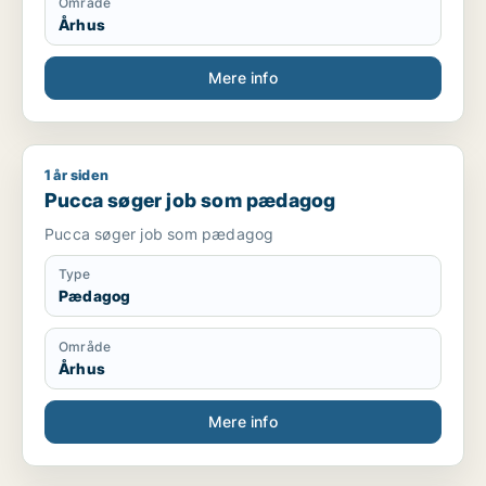
Område
Århus
Mere info
1 år siden
Pucca søger job som pædagog
Pucca søger job som pædagog
Pucca søger job som pædagog
Type
Pædagog
Område
Århus
Mere info