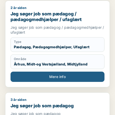
2 år siden
Jeg søger job som pædagog / pædagogmedhjælper / ufagl
Jeg søger job som pædagog /
pædagogmedhjælper / ufaglært
Jeg søger job som pædagog / pædagogmedhjælper /
ufaglært
Type
Pædagog, Pædagogmedhjælper, Ufaglært
Område
Århus, Midt-og Vestsjælland, Midtjylland
Mere info
3 år siden
Jeg søger job som pædagog
Jeg søger job som pædagog
Jeg søger job som pædagog