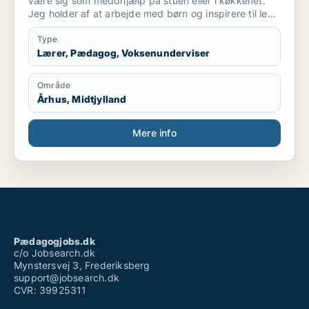
være sig som meddhjælp på stuen eller i køkkenet.
Jeg holder af at arbejde med børn og inspirere til leg
og social interaktion. Og at indgå i samarbejde
omkring at skabe optimalt miljø for børnene ..og
Type
personale. Også praktiske præcise opgaver har jeg
Lærer, Pædagog, Voksenunderviser
det godt med.
Område
Århus, Midtjylland
Mere info
Pædagogjobs.dk
c/o Jobsearch.dk
Mynstersvej 3, Frederiksberg
support@jobsearch.dk
CVR: 39925311