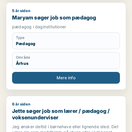
5 år siden
Maryam søger job som pædagog
Maryam søger job som pædagog
pædagog i daginstitutioner
Type
Pædagog
Område
Århus
Mere info
6 år siden
Jette søger job som lærer / pædagog / voksenunderviser
Jette søger job som lærer / pædagog /
voksenunderviser
Jeg ønsker deltid i børnehave eller lignende sted. Det