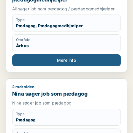
Ali søger job som pædagog / pædagogmedhjælper
Type
Pædagog, Pædagogmedhjælper
Område
Århus
Mere info
2 mdr siden
Nina søger job som pædagog
Nina søger job som pædagog
Nina søger job som pædagog
Type
Pædagog