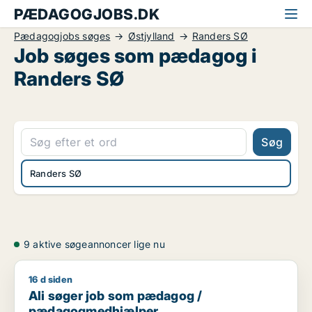
PÆDAGOGJOBS.DK
Pædagogjobs søges
Østjylland
Randers SØ
Job søges som pædagog i
Randers SØ
Søg
Randers SØ
9 aktive søgeannoncer lige nu
16 d siden
Ali søger job som pædagog / pædagogmedhjælper
Ali søger job som pædagog /
pædagogmedhjælper