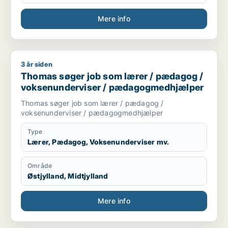
Mere info
3 år siden
Thomas søger job som lærer / pædagog / voksenundervise
Thomas søger job som lærer / pædagog /
voksenunderviser / pædagogmedhjælper
Thomas søger job som lærer / pædagog /
voksenunderviser / pædagogmedhjælper
Type
Lærer, Pædagog, Voksenunderviser mv.
Område
Østjylland, Midtjylland
Mere info