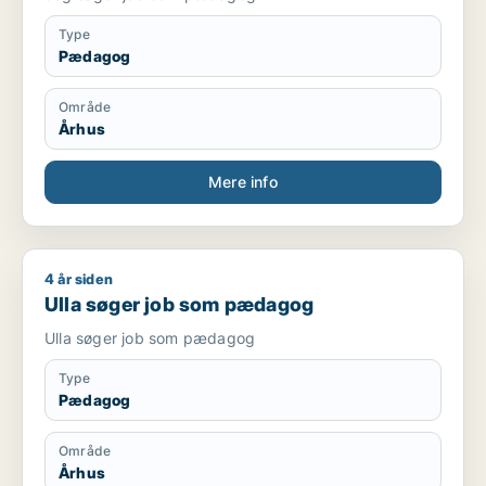
Type
Pædagog
Område
Århus
Mere info
4 år siden
Ulla søger job som pædagog
Ulla søger job som pædagog
Ulla søger job som pædagog
Type
Pædagog
Område
Århus