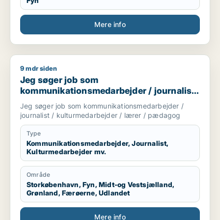
Fyn
Mere info
9 mdr siden
Jeg søger job som kommunikationsmedarbejder / journalist 
Jeg søger job som
kommunikationsmedarbejder / journalist
/ kulturmedarbejder / lærer / pædagog
Jeg søger job som kommunikationsmedarbejder /
journalist / kulturmedarbejder / lærer / pædagog
Type
Kommunikationsmedarbejder, Journalist,
Kulturmedarbejder mv.
Område
Storkøbenhavn, Fyn, Midt-og Vestsjælland,
Grønland, Færøerne, Udlandet
Mere info