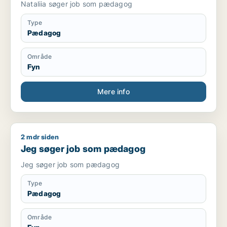
Nataliia søger job som pædagog
Type
Pædagog
Område
Fyn
Mere info
2 mdr siden
Jeg søger job som pædagog
Jeg søger job som pædagog
Jeg søger job som pædagog
Type
Pædagog
Område