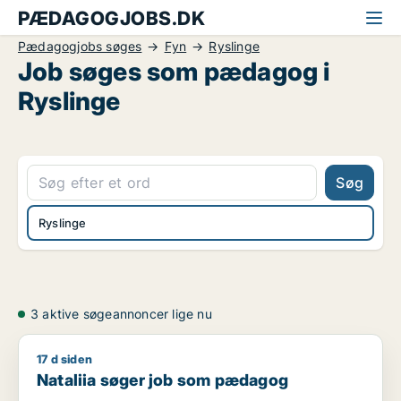
PÆDAGOGJOBS.DK
Pædagogjobs søges
Fyn
Ryslinge
Job søges som pædagog i
Ryslinge
Søg
Ryslinge
3 aktive søgeannoncer lige nu
17 d siden
Nataliia søger job som pædagog
Nataliia søger job som pædagog