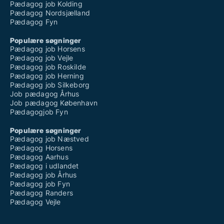
Pædagog job Kolding
Pædagog Nordsjælland
Pædagog Fyn
Populære søgninger
Pædagog job Horsens
Pædagog job Vejle
Pædagog job Roskilde
Pædagog job Herning
Pædagog job Silkeborg
Job pædagog Århus
Job pædagog København
Pædagogjob Fyn
Populære søgninger
Pædagog job Næstved
Pædagog Horsens
Pædagog Aarhus
Pædagog i udlandet
Pædagog job Århus
Pædagog job Fyn
Pædagog Randers
Pædagog Vejle