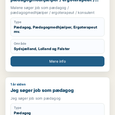
konsulent
Malene søger job som pædagog /
pædagogmedhjælper / ergoterapeut / konsulent
Type
Pædagog, Pædagogmedhjælper, Ergoterapeut
mv.
Område
Sydsjælland, Lolland og Falster
Mere info
1 år siden
Jeg søger job som pædagog
Jeg søger job som pædagog
Jeg søger job som pædagog
Type
Pædagog