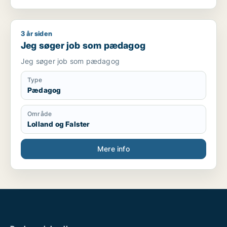
3 år siden
Jeg søger job som pædagog
Jeg søger job som pædagog
Jeg søger job som pædagog
Type
Pædagog
Område
Lolland og Falster
Mere info