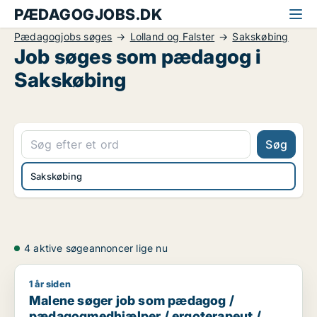
PÆDAGOGJOBS.DK
Pædagogjobs søges
Lolland og Falster
Sakskøbing
Job søges som pædagog i
Sakskøbing
Søg
Sakskøbing
4 aktive søgeannoncer lige nu
1 år siden
Malene søger job som pædagog / pædagogmedhjælper / erg
Malene søger job som pædagog /
pædagogmedhjælper / ergoterapeut /