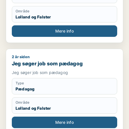
Område
Lolland og Falster
Mere info
2 år siden
Jeg søger job som pædagog
Jeg søger job som pædagog
Jeg søger job som pædagog
Type
Pædagog
Område
Lolland og Falster
Mere info