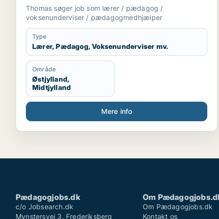
Thomas søger job som lærer / pædagog /
voksenunderviser / pædagogmedhjælper
Type
Lærer, Pædagog, Voksenunderviser mv.
Område
Østjylland,
Midtjylland
Mere info
Pædagogjobs.dk
Om Pædagogjobs.d
c/o Jobsearch.dk
Om Pædagogjobs.dk
Mynstersvej 3, Frederiksberg
Kontakt os