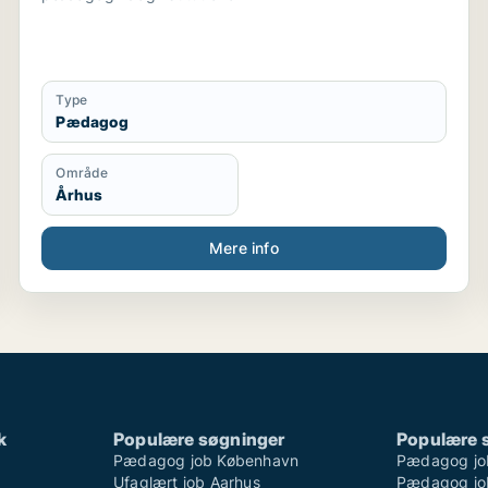
Type
Pædagog
Område
Århus
Mere info
k
Populære søgninger
Populære 
Pædagog job København
Pædagog jo
Ufaglært job Aarhus
Pædagog job