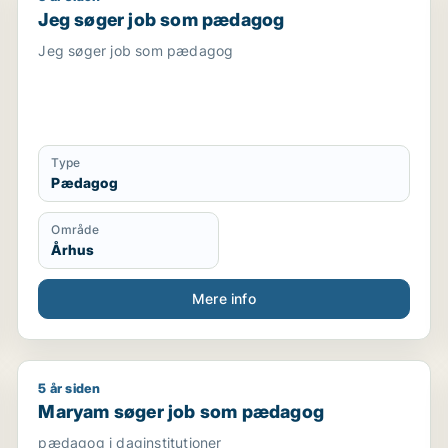
Jeg søger job som pædagog
Jeg søger job som pædagog
Type
Pædagog
Område
Århus
Mere info
5 år siden
underviser / pædagogmedhjælper
Maryam søger job som pædagog
Maryam søger job som pædagog
pædagog i daginstitutioner