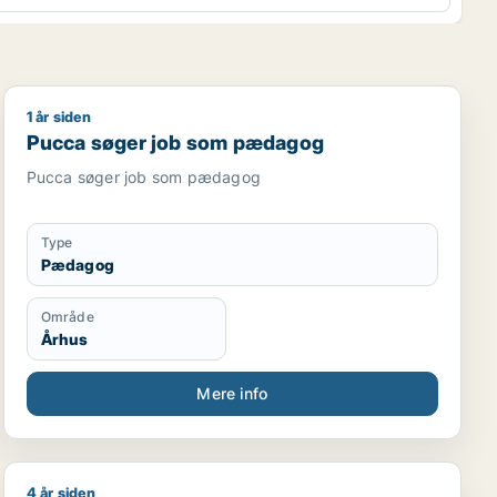
1 år siden
Pucca søger job som pædagog
Pucca søger job som pædagog
Pucca søger job som pædagog
Type
Pædagog
Område
Århus
Mere info
4 år siden
Ulla søger job som pædagog