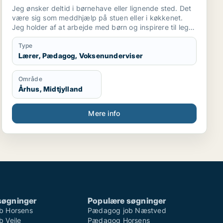
Jeg ønsker deltid i børnehave eller lignende sted. Det
være sig som meddhjælp på stuen eller i køkkenet.
Jeg holder af at arbejde med børn og inspirere til leg
og social interaktion. Og at indgå i samarbejde
omkring at skabe optimalt miljø for børnene ..og
Type
personale. Også praktiske præcise opgaver har jeg
Lærer, Pædagog, Voksenunderviser
det godt med.
Område
Århus, Midtjylland
Mere info
søgninger
Populære søgninger
b Horsens
Pædagog job Næstved
 Vejle
Pædagog Horsens