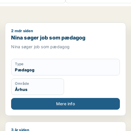
2 mdr siden
r
Nina søger job som pædagog
Nina søger job som pædagog
Nina søger job som pædagog
Type
Pædagog
Område
Århus
Mere info
3 år siden
r / ufaglært
Jeg søger job som pædagog