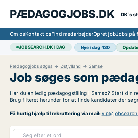
PÆDAGOGJOBS.DK
DK´s s
Om os
Kontakt os
Find medarbejder
Opret job
Jobs på 
JOBSEARCH.DK I DAG
Nye i dag
430
Opdat
Pædagogjobs søges
Østjylland
Samsø
Job søges som pæda
Har du en ledig pædagogstilling i Samsø? Start din r
Brug filteret herunder for at finde kandidater der s
Få hurtig hjælp til rekruttering via mail:
vip@jobsearch