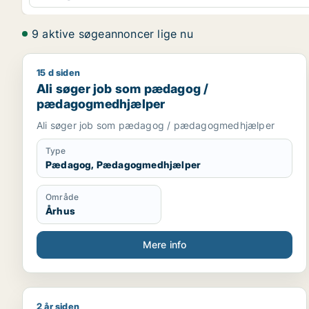
9 aktive søgeannoncer lige nu
15 d siden
Ali søger job som pædagog / pædagogmedhjælpe
Ali søger job som pædagog /
pædagogmedhjælper
Ali søger job som pædagog / pædagogmedhjælper
Type
Pædagog, Pædagogmedhjælper
Område
Århus
Mere info
2 år siden
Jeg søger job som pædagog / pædagogmedhjælpe