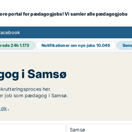
tore portal for pædagogjobs! Vi samler alle pædagogjobs
facebook
erede 24h
1.173
Notifikationer om nye jobs
10.045
Sene
gog i Samsø
ekrutteringsproces her.
øger job som pædagog i Samsø.
.dk
.
Samsø