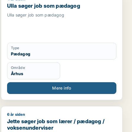
Ulla søger job som pædagog
Ulla søger job som pædagog
Type
Pædagog
Område
Århus
Mere info
6 år siden
Jette søger job som lærer / pædagog / voksenundervi
Jette søger job som lærer / pædagog /
voksenunderviser