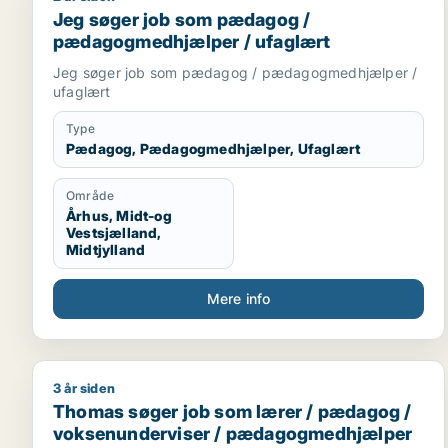
Jeg søger job som pædagog /
pædagogmedhjælper / ufaglært
Jeg søger job som pædagog / pædagogmedhjælper /
ufaglært
Type
Pædagog, Pædagogmedhjælper, Ufaglært
Område
Århus, Midt-og
Vestsjælland,
Midtjylland
Mere info
3 år siden
Thomas søger job som lærer / pædagog / voksen
Thomas søger job som lærer / pædagog /
voksenunderviser / pædagogmedhjælper