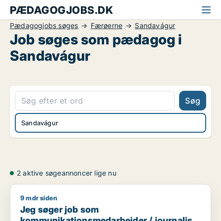
PÆDAGOGJOBS.DK
Pædagogjobs søges
Færøerne
Sandavágur
Job søges som pædagog i
Sandavágur
Søg
Sandavágur
2 aktive søgeannoncer lige nu
9 mdr siden
Jeg søger job som kommunikationsmedarbejder / journalist 
Jeg søger job som
kommunikationsmedarbejder / journalist