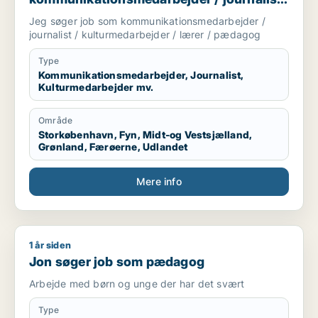
/ kulturmedarbejder / lærer / pædagog
Jeg søger job som kommunikationsmedarbejder /
journalist / kulturmedarbejder / lærer / pædagog
Type
Kommunikationsmedarbejder, Journalist,
Kulturmedarbejder mv.
Område
Storkøbenhavn, Fyn, Midt-og Vestsjælland,
Grønland, Færøerne, Udlandet
Mere info
1 år siden
Jon søger job som pædagog
Jon søger job som pædagog
Arbejde med børn og unge der har det svært
Type