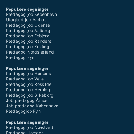
Populære søgninger
Pædagog job København
Ufaglært job Aarhus
Pædagog job Odense
Pædagog job Aalborg
Pædagog job Esbjerg
Pædagog job Randers
Pædagog job Kolding
Pædagog Nordsjælland
Pædagog Fyn
Populære søgninger
Pædagog job Horsens
Pædagog job Vejle
Pædagog job Roskilde
Pædagog job Herning
Pædagog job Silkeborg
Job pædagog Århus
Job pædagog København
Pædagogjob Fyn
Populære søgninger
Pædagog job Næstved
Pædagog Horsens