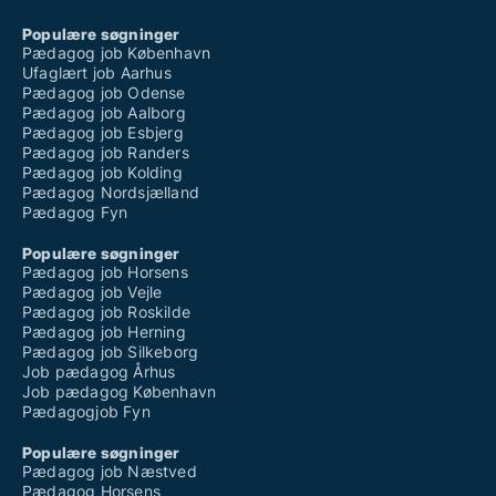
Populære søgninger
Pædagog job København
Ufaglært job Aarhus
Pædagog job Odense
Pædagog job Aalborg
Pædagog job Esbjerg
Pædagog job Randers
Pædagog job Kolding
Pædagog Nordsjælland
Pædagog Fyn
Populære søgninger
Pædagog job Horsens
Pædagog job Vejle
Pædagog job Roskilde
Pædagog job Herning
Pædagog job Silkeborg
Job pædagog Århus
Job pædagog København
Pædagogjob Fyn
Populære søgninger
Pædagog job Næstved
Pædagog Horsens