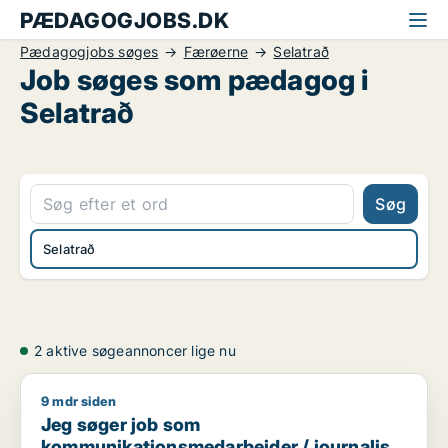
PÆDAGOGJOBS.DK
Pædagogjobs søges
Færøerne
Selatrað
Job søges som pædagog i
Selatrað
Søg
Selatrað
2 aktive søgeannoncer lige nu
9 mdr siden
Jeg søger job som kommunikationsmedarbejder / journalist 
Jeg søger job som
kommunikationsmedarbejder / journalist