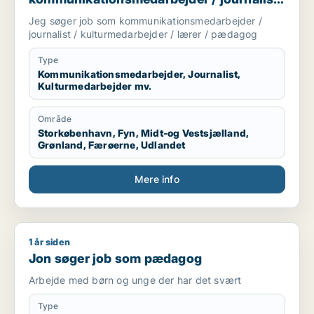
/ kulturmedarbejder / lærer / pædagog
Jeg søger job som kommunikationsmedarbejder /
journalist / kulturmedarbejder / lærer / pædagog
Type
Kommunikationsmedarbejder, Journalist,
Kulturmedarbejder mv.
Område
Storkøbenhavn, Fyn, Midt-og Vestsjælland,
Grønland, Færøerne, Udlandet
Mere info
1 år siden
Jon søger job som pædagog
Jon søger job som pædagog
Arbejde med børn og unge der har det svært
Type