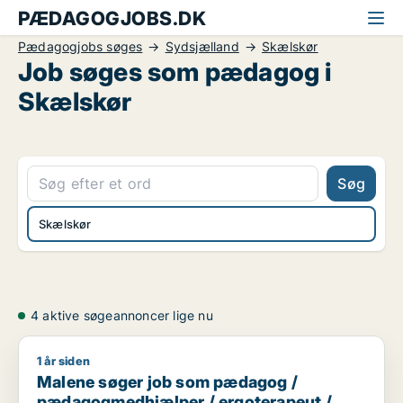
PÆDAGOGJOBS.DK
Pædagogjobs søges
Sydsjælland
Skælskør
Job søges som pædagog i
Skælskør
Søg
Skælskør
4 aktive søgeannoncer lige nu
1 år siden
Malene søger job som pædagog / pædagogmedhjælper / erg
Malene søger job som pædagog /
pædagogmedhjælper / ergoterapeut /