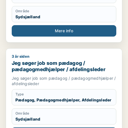
Område
Sydsjælland
Mere info
3 år siden
Jeg søger job som pædagog / pædagogmedhjælper / afdeli
Jeg søger job som pædagog /
pædagogmedhjælper / afdelingsleder
Jeg søger job som pædagog / pædagogmedhjælper /
afdelingsleder
Type
Pædagog, Pædagogmedhjælper, Afdelingsleder
Område
Sydsjælland