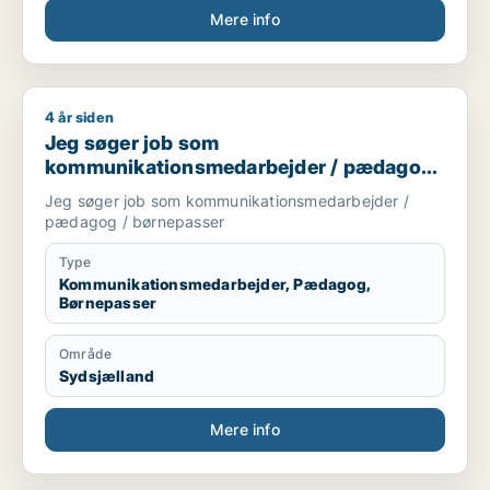
Mere info
4 år siden
Jeg søger job som kommunikationsmedarbejder / pædagog 
Jeg søger job som
kommunikationsmedarbejder / pædagog
/ børnepasser
Jeg søger job som kommunikationsmedarbejder /
pædagog / børnepasser
Type
Kommunikationsmedarbejder, Pædagog,
Børnepasser
Område
Sydsjælland
Mere info