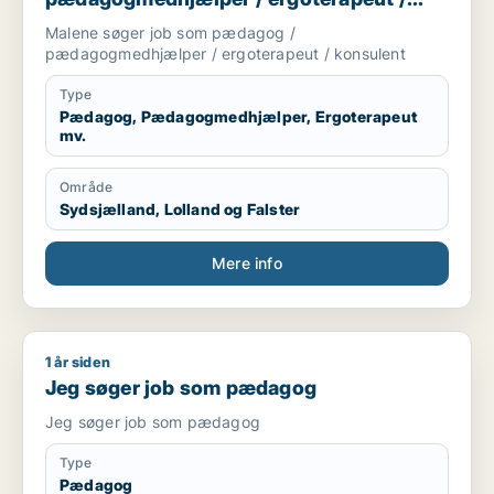
konsulent
Malene søger job som pædagog /
pædagogmedhjælper / ergoterapeut / konsulent
Type
Pædagog, Pædagogmedhjælper, Ergoterapeut
mv.
Område
Sydsjælland, Lolland og Falster
Mere info
1 år siden
Jeg søger job som pædagog
Jeg søger job som pædagog
Jeg søger job som pædagog
Type
Pædagog