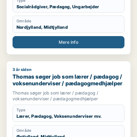
Type
Socialrådgiver, Pædagog, Ungarbejder
Område
Nordjylland, Midtjylland
Mere info
3 år siden
Thomas søger job som lærer / pædagog / voksenundervise
Thomas søger job som lærer / pædagog /
voksenunderviser / pædagogmedhjælper
Thomas søger job som lærer / pædagog /
voksenunderviser / pædagogmedhjælper
Type
Lærer, Pædagog, Voksenunderviser mv.
Område
Østjylland, Midtjylland