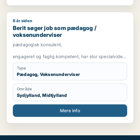
6 år siden
Berit søger job som pædagog / voksenunderviser
Berit søger job som pædagog /
voksenunderviser
pædagogisk konsulent,
engageret og faglig kompetent, har stor specialviden
og er fleksibel
Type
Pædagog, Voksenunderviser
Område
Sydjylland, Midtjylland
Mere info