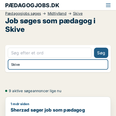
PÆDAGOGJOBS.DK
Pædagogjobs søges
Midtjylland
Skive
Job søges som pædagog i
Skive
Søg
Skive
9 aktive søgeannoncer lige nu
1 mdr siden
Sherzad søger job som pædagog
Sherzad søger job som pædagog