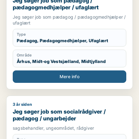
Jeg søger job som pædagog /
pædagogmedhjælper / ufaglært
Jeg søger job som pædagog / pædagogmedhjælper /
ufaglært
Type
Pædagog, Pædagogmedhjælper, Ufaglært
Område
Århus, Midt-og Vestsjælland, Midtjylland
Mere info
3 år siden
Jeg søger job som socialrådgiver / pædagog / ungarbejder
Jeg søger job som socialrådgiver /
pædagog / ungarbejder
sagsbehandler, ungeområdet, rådgiver