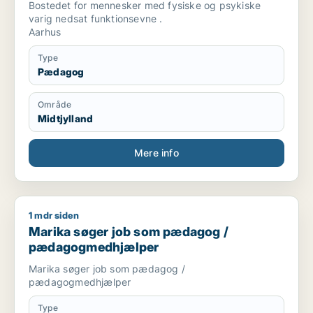
Bostedet for mennesker med fysiske og psykiske
varig nedsat funktionsevne .
Aarhus
Type
Pædagog
Område
Midtjylland
Mere info
1 mdr siden
Marika søger job som pædagog / pædagogmedhjælper
Marika søger job som pædagog /
pædagogmedhjælper
Marika søger job som pædagog /
pædagogmedhjælper
Type