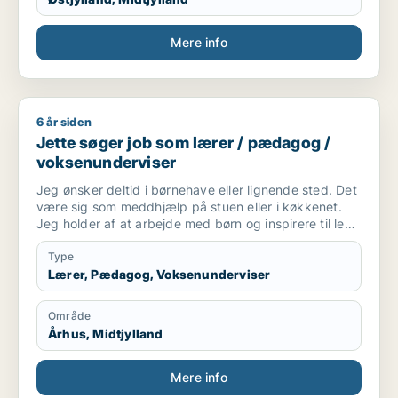
Mere info
6 år siden
Jette søger job som lærer / pædagog / voksenunderviser
Jette søger job som lærer / pædagog /
voksenunderviser
Jeg ønsker deltid i børnehave eller lignende sted. Det
være sig som meddhjælp på stuen eller i køkkenet.
Jeg holder af at arbejde med børn og inspirere til leg
og social interaktion. Og at indgå i samarbejde
omkring at skabe optimalt miljø for børnene ..og
Type
personale. Også praktiske præcise opgaver har jeg
Lærer, Pædagog, Voksenunderviser
det godt med.
Område
Århus, Midtjylland
Mere info