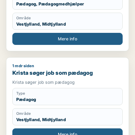
Pædagog, Pædagogmedhjælper
Område
Vestjylland, Midtjylland
Mere info
1 mdr siden
Krista søger job som pædagog
Krista søger job som pædagog
Krista søger job som pædagog
Type
Pædagog
Område
Vestjylland, Midtjylland
Mere info