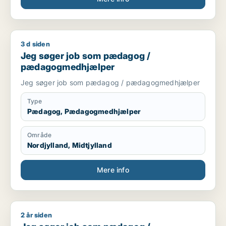
3 d siden
Jeg søger job som pædagog / pædagogmedhjælper
Jeg søger job som pædagog /
pædagogmedhjælper
Jeg søger job som pædagog / pædagogmedhjælper
Type
Pædagog, Pædagogmedhjælper
Område
Nordjylland, Midtjylland
Mere info
2 år siden
Jeg søger job som pædagog / pædagogmedhjælper / ufagl