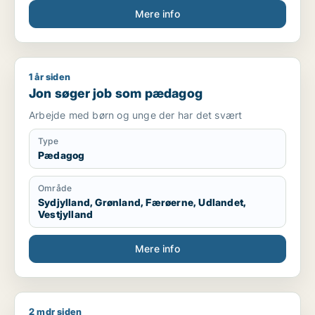
Mere info
Kompetencer
Kørekort kategori B
Mødestabil
Ansvarsbevidst
1 år siden
Jon søger job som pædagog
Hurtig til at lære nye arbejdsopgaver
Jon søger job som pædagog
Trives med fysisk arbejde
Kan arbejde selvstændigt og i teams
Arbejde med børn og unge der har det svært
Fleksibel i forhold til arbejdstider
Type
Sprog
Pædagog
Dansk – flydende
Område
Engelsk – grundlæggende/godt niveau
Sydjylland, Grønland, Færøerne, Udlandet,
Vestjylland
Mere info
2 mdr siden
Carsten søger job som sælger / pædagog / maskintekniker