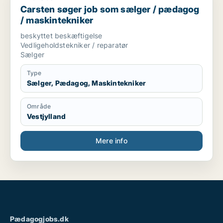
Carsten søger job som sælger / pædagog
/ maskintekniker
beskyttet beskæftigelse
Vedligeholdstekniker / reparatør
Sælger
Type
Sælger, Pædagog, Maskintekniker
Område
Vestjylland
Mere info
Pædagogjobs.dk