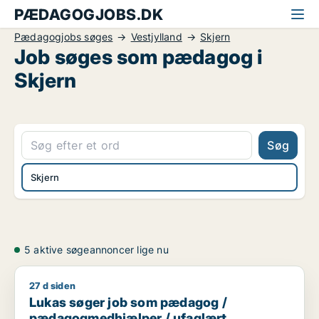
PÆDAGOGJOBS.DK
Pædagogjobs søges
Vestjylland
Skjern
Job søges som pædagog i
Skjern
Søg
Skjern
5 aktive søgeannoncer lige nu
27 d siden
Lukas søger job som pædagog / pædagogmedhjælper / ufa
Lukas søger job som pædagog /
pædagogmedhjælper / ufaglært