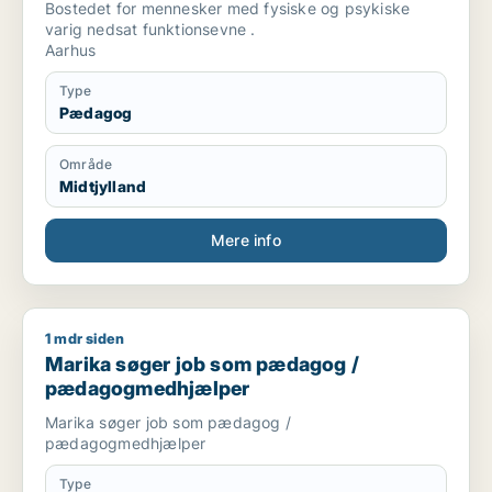
Bostedet for mennesker med fysiske og psykiske
varig nedsat funktionsevne .
Aarhus
Type
Pædagog
Område
Midtjylland
Mere info
1 mdr siden
Marika søger job som pædagog / pædagogmedhjælper
Marika søger job som pædagog /
pædagogmedhjælper
Marika søger job som pædagog /
pædagogmedhjælper
Type