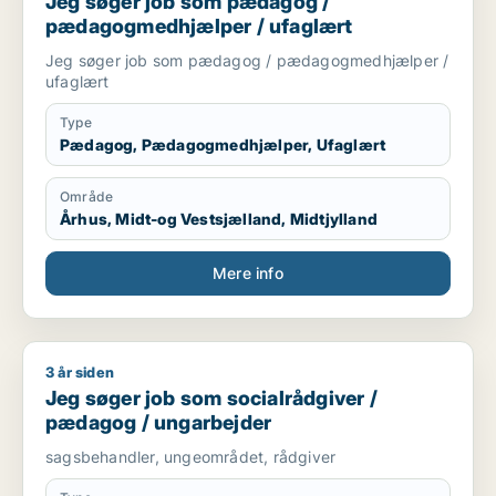
Jeg søger job som pædagog /
pædagogmedhjælper / ufaglært
Jeg søger job som pædagog / pædagogmedhjælper /
ufaglært
Type
Pædagog, Pædagogmedhjælper, Ufaglært
Område
Århus, Midt-og Vestsjælland, Midtjylland
Mere info
3 år siden
Jeg søger job som socialrådgiver / pædagog / ungarbejder
Jeg søger job som socialrådgiver /
pædagog / ungarbejder
sagsbehandler, ungeområdet, rådgiver