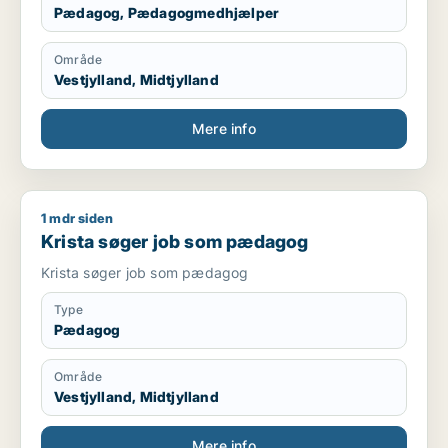
Pædagog, Pædagogmedhjælper
Område
Vestjylland, Midtjylland
Mere info
1 mdr siden
Krista søger job som pædagog
Krista søger job som pædagog
Krista søger job som pædagog
Type
Pædagog
Område
Vestjylland, Midtjylland
Mere info