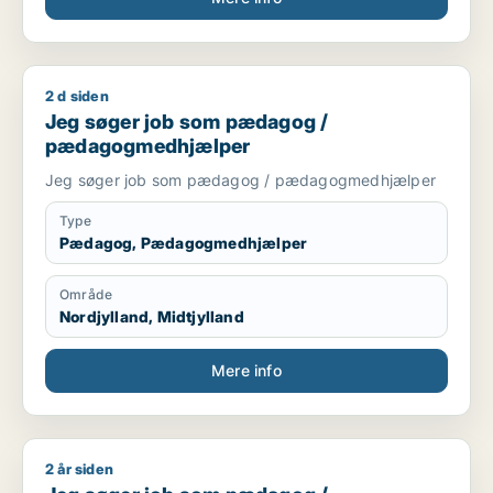
2 d siden
Jeg søger job som pædagog / pædagogmedhjælper
Jeg søger job som pædagog /
pædagogmedhjælper
Jeg søger job som pædagog / pædagogmedhjælper
Type
Pædagog, Pædagogmedhjælper
Område
Nordjylland, Midtjylland
Mere info
2 år siden
Jeg søger job som pædagog / pædagogmedhjælper / ufagl