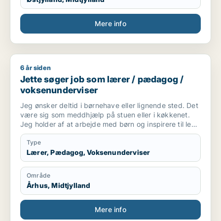
Mere info
6 år siden
Jette søger job som lærer / pædagog / voksenunderviser
Jette søger job som lærer / pædagog /
voksenunderviser
Jeg ønsker deltid i børnehave eller lignende sted. Det
være sig som meddhjælp på stuen eller i køkkenet.
Jeg holder af at arbejde med børn og inspirere til leg
og social interaktion. Og at indgå i samarbejde
omkring at skabe optimalt miljø for børnene ..og
Type
personale. Også praktiske præcise opgaver har jeg
Lærer, Pædagog, Voksenunderviser
det godt med.
Område
Århus, Midtjylland
Mere info