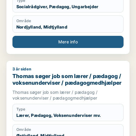
Type
Socialrådgiver, Pædagog, Ungarbejder
Område
Nordjylland, Midtjylland
Mere info
3 år siden
Thomas søger job som lærer / pædagog / voksenundervise
Thomas søger job som lærer / pædagog /
voksenunderviser / pædagogmedhjælper
Thomas søger job som lærer / pædagog /
voksenunderviser / pædagogmedhjælper
Type
Lærer, Pædagog, Voksenunderviser mv.
Område
Østjylland, Midtjylland