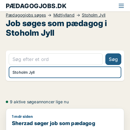
PÆDAGOGJOBS.DK
Pædagogjobs søges
Midtjylland
Stoholm Jyll
Job søges som pædagog i
Stoholm Jyll
Søg
Stoholm Jyll
9 aktive søgeannoncer lige nu
1 mdr siden
Sherzad søger job som pædagog
Sherzad søger job som pædagog