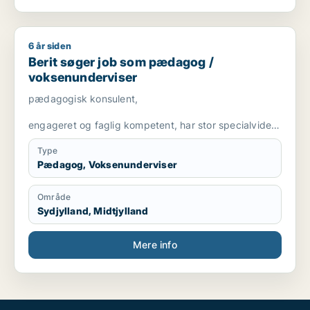
6 år siden
Berit søger job som pædagog / voksenunderviser
Berit søger job som pædagog /
voksenunderviser
pædagogisk konsulent,
engageret og faglig kompetent, har stor specialviden
og er fleksibel
Type
Pædagog, Voksenunderviser
Område
Sydjylland, Midtjylland
Mere info