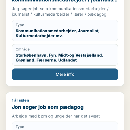
/ kulturmedarbejder / lærer / pædagog
Jeg søger job som kommunikationsmedarbejder /
journalist / kulturmedarbejder / lærer / pædagog
Type
Kommunikationsmedarbejder, Journalist,
Kulturmedarbejder mv.
Område
Storkøbenhavn, Fyn, Midt-og Vestsjælland,
Grønland, Færøerne, Udlandet
Mere info
1 år siden
Jon søger job som pædagog
Jon søger job som pædagog
Arbejde med børn og unge der har det svært
Type