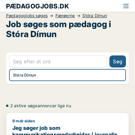
PÆDAGOGJOBS.DK
Pædagogjobs søges
Færøerne
Stóra Dímun
Job søges som pædagog i
Stóra Dímun
Søg
Stóra Dímun
2 aktive søgeannoncer lige nu
9 mdr siden
Jeg søger job som kommunikationsmedarbejder / journalist 
Jeg søger job som
kommunikationsmedarbejder / journalist