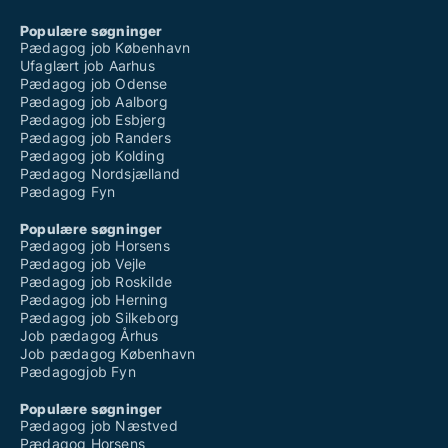
Populære søgninger
Pædagog job København
Ufaglært job Aarhus
Pædagog job Odense
Pædagog job Aalborg
Pædagog job Esbjerg
Pædagog job Randers
Pædagog job Kolding
Pædagog Nordsjælland
Pædagog Fyn
Populære søgninger
Pædagog job Horsens
Pædagog job Vejle
Pædagog job Roskilde
Pædagog job Herning
Pædagog job Silkeborg
Job pædagog Århus
Job pædagog København
Pædagogjob Fyn
Populære søgninger
Pædagog job Næstved
Pædagog Horsens