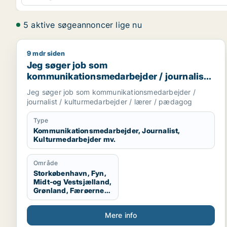
5 aktive søgeannoncer lige nu
9 mdr siden
Jeg søger job som kommunikationsmedarbejder / jo
Jeg søger job som
kommunikationsmedarbejder / journalist /
kulturmedarbejder / lærer / pædagog
Jeg søger job som kommunikationsmedarbejder /
journalist / kulturmedarbejder / lærer / pædagog
Type
Kommunikationsmedarbejder, Journalist,
Kulturmedarbejder mv.
Område
Storkøbenhavn, Fyn,
Midt-og Vestsjælland,
Grønland, Færøerne,
Udlandet
Mere info