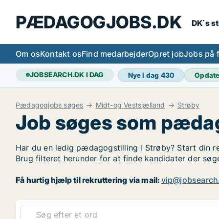
PÆDAGOGJOBS.DK
DK´s s
Om os
Kontakt os
Find medarbejder
Opret job
Jobs på 
JOBSEARCH.DK I DAG
Nye i dag
430
Opdat
Pædagogjobs søges
Midt-og Vestsjælland
Strøby
Job søges som pædag
Har du en ledig pædagogstilling i Strøby? Start din r
Brug filteret herunder for at finde kandidater der s
Få hurtig hjælp til rekruttering via mail:
vip@jobsearch