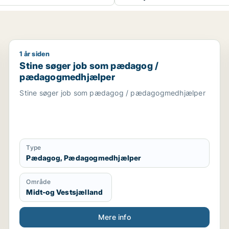
1 år siden
urnalist / kulturmedarbejder / lærer / pædagog
Stine søger job som pædagog / pædagogmedhjælp
Stine søger job som pædagog /
pædagogmedhjælper
Stine søger job som pædagog / pædagogmedhjælper
Type
Pædagog, Pædagogmedhjælper
Område
Midt-og Vestsjælland
Mere info