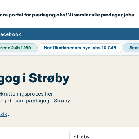
tore portal for pædagogjobs! Vi samler alle pædagogjobs
facebook
erede 24h
1.169
Notifikationer om nye jobs
10.045
Sene
og i Strøby
ekrutteringsproces her.
øger job som pædagog i Strøby.
.dk
.
Strøby