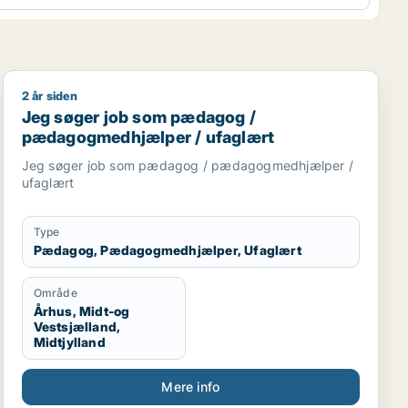
2 år siden
er
Jeg søger job som pædagog / pædagogmedhjælper / 
Jeg søger job som pædagog /
pædagogmedhjælper / ufaglært
Jeg søger job som pædagog / pædagogmedhjælper /
ufaglært
Type
Pædagog, Pædagogmedhjælper, Ufaglært
Område
Århus, Midt-og
Vestsjælland,
Midtjylland
Mere info