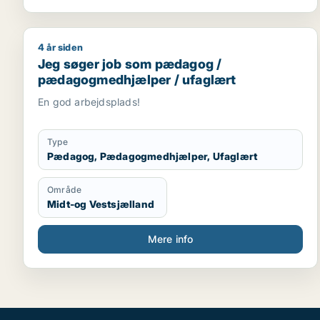
4 år siden
Jeg søger job som pædagog / pædagogmedhjælpe
Jeg søger job som pædagog /
pædagogmedhjælper / ufaglært
En god arbejdsplads!
Type
Pædagog, Pædagogmedhjælper, Ufaglært
Område
Midt-og Vestsjælland
Mere info