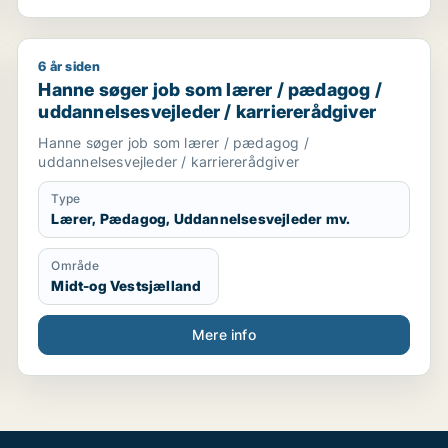
6 år siden
r / ufaglært
Hanne søger job som lærer / pædagog / uddannelsesv
Hanne søger job som lærer / pædagog /
uddannelsesvejleder / karriererådgiver
Hanne søger job som lærer / pædagog /
uddannelsesvejleder / karriererådgiver
Type
Lærer, Pædagog, Uddannelsesvejleder mv.
Område
Midt-og Vestsjælland
Mere info