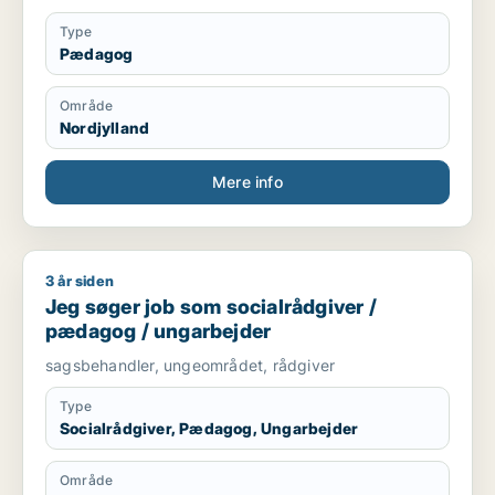
Type
Pædagog
Område
Nordjylland
Mere info
3 år siden
Jeg søger job som socialrådgiver / pædagog / ungarbejder
Jeg søger job som socialrådgiver /
pædagog / ungarbejder
sagsbehandler, ungeområdet, rådgiver
Type
Socialrådgiver, Pædagog, Ungarbejder
Område