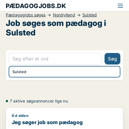
PÆDAGOGJOBS.DK
Pædagogjobs søges
Nordjylland
Sulsted
Job søges som pædagog i
Sulsted
Søg
Sulsted
7 aktive søgeannoncer lige nu
6 d siden
Jeg søger job som pædagog
Jeg søger job som pædagog