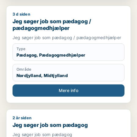
3 d siden
Jeg søger job som pædagog / pædagogmedhjælper
Jeg søger job som pædagog /
pædagogmedhjælper
Jeg søger job som pædagog / pædagogmedhjælper
Type
Pædagog, Pædagogmedhjælper
Område
Nordjylland, Midtjylland
Mere info
2 år siden
Jeg søger job som pædagog
Jeg søger job som pædagog
Jeg søger job som pædagog