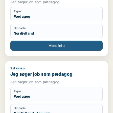
Jeg søger job som pædagog
Type
Pædagog
Område
Nordjylland
Mere info
7 d siden
Jeg søger job som pædagog
Jeg søger job som pædagog
Jeg søger job som pædagog
Type
Pædagog
Område