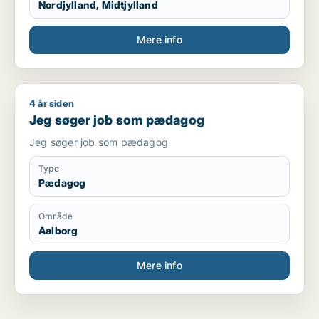
Nordjylland, Midtjylland
Mere info
4 år siden
Jeg søger job som pædagog
Jeg søger job som pædagog
Jeg søger job som pædagog
Type
Pædagog
Område
Aalborg
Mere info