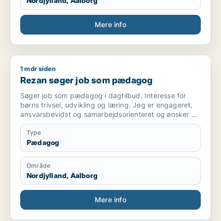
Nordjylland, Aalborg
Mere info
1 mdr siden
Rezan søger job som pædagog
Rezan søger job som pædagog
Søger job som pædagog i dagtilbud. Interesse for
børns trivsel, udvikling og læring. Jeg er engageret,
ansvarsbevidst og samarbejdsorienteret og ønsker at
bidrage til et trygt og udviklende miljø for børnene.
Type
Pædagog
Område
Nordjylland, Aalborg
Mere info