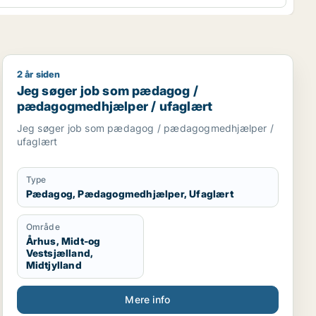
2 år siden
er
Jeg søger job som pædagog / pædagogmedhjælper / 
Jeg søger job som pædagog /
pædagogmedhjælper / ufaglært
Jeg søger job som pædagog / pædagogmedhjælper /
ufaglært
Type
Pædagog, Pædagogmedhjælper, Ufaglært
Område
Århus, Midt-og
Vestsjælland,
Midtjylland
Mere info