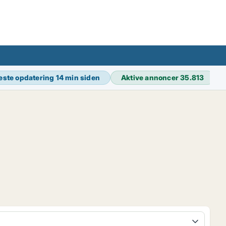
este opdatering
14 min siden
Aktive annoncer
35.813