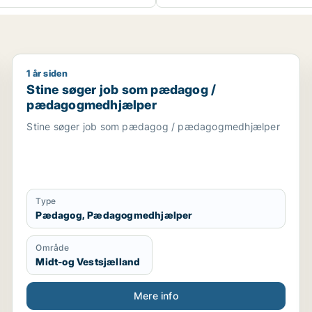
1 år siden
urnalist / kulturmedarbejder / lærer / pædagog
Stine søger job som pædagog / pædagogmedhjælp
Stine søger job som pædagog /
pædagogmedhjælper
Stine søger job som pædagog / pædagogmedhjælper
Type
Pædagog, Pædagogmedhjælper
Område
Midt-og Vestsjælland
Mere info