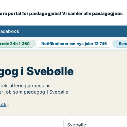
tore portal for pædagogjobs! Vi samler alle pædagogjobs
facebook
rede 24h
1.360
Notifikationer om nye jobs
12.745
Sen
og i Svebølle
 rekrutteringsproces her.
øger job som pædagog i Svebølle.
.dk
.
Svebølle