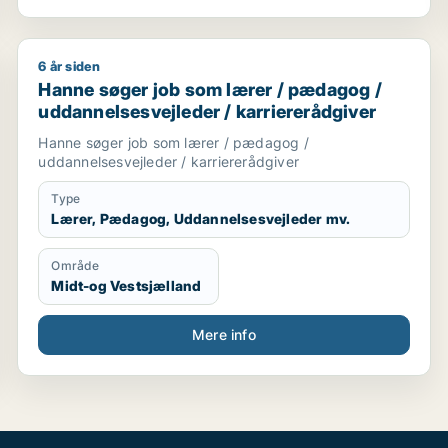
6 år siden
r / ufaglært
Hanne søger job som lærer / pædagog / uddannelsesv
Hanne søger job som lærer / pædagog /
uddannelsesvejleder / karriererådgiver
Hanne søger job som lærer / pædagog /
uddannelsesvejleder / karriererådgiver
Type
Lærer, Pædagog, Uddannelsesvejleder mv.
Område
Midt-og Vestsjælland
Mere info