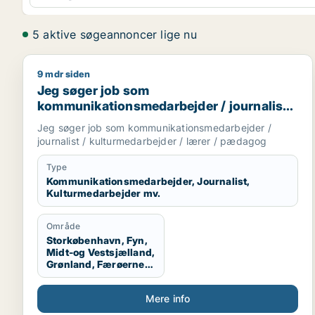
5 aktive søgeannoncer lige nu
9 mdr siden
Jeg søger job som kommunikationsmedarbejder / jo
Jeg søger job som
kommunikationsmedarbejder / journalist /
kulturmedarbejder / lærer / pædagog
Jeg søger job som kommunikationsmedarbejder /
journalist / kulturmedarbejder / lærer / pædagog
Type
Kommunikationsmedarbejder, Journalist,
Kulturmedarbejder mv.
Område
Storkøbenhavn, Fyn,
Midt-og Vestsjælland,
Grønland, Færøerne,
Udlandet
Mere info