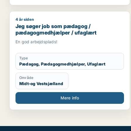
4 år siden
Jeg søger job som pædagog / pædagogmedhjælpe
Jeg søger job som pædagog /
pædagogmedhjælper / ufaglært
En god arbejdsplads!
Type
Pædagog, Pædagogmedhjælper, Ufaglært
Område
Midt-og Vestsjælland
Mere info