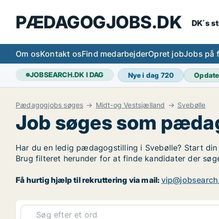
PÆDAGOGJOBS.DK
DK´s s
Om os
Kontakt os
Find medarbejder
Opret job
Jobs på 
JOBSEARCH.DK I DAG
Nye i dag
720
Opdate
Pædagogjobs søges
Midt-og Vestsjælland
Svebølle
Job søges som pædag
Har du en ledig pædagogstilling i Svebølle? Start din
Brug filteret herunder for at finde kandidater der s
Få hurtig hjælp til rekruttering via mail:
vip@jobsearch