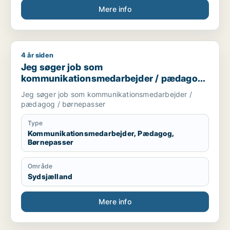
Mere info
4 år siden
Jeg søger job som kommunikationsmedarbejder / pædagog 
Jeg søger job som
kommunikationsmedarbejder / pædagog
/ børnepasser
Jeg søger job som kommunikationsmedarbejder /
pædagog / børnepasser
Type
Kommunikationsmedarbejder, Pædagog,
Børnepasser
Område
Sydsjælland
Mere info