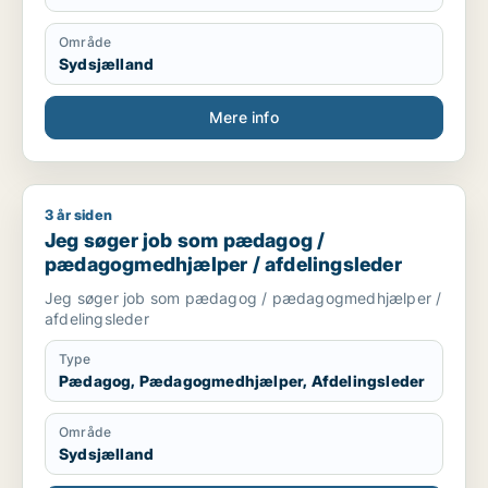
Område
Sydsjælland
Mere info
3 år siden
Jeg søger job som pædagog / pædagogmedhjælper / afdeli
Jeg søger job som pædagog /
pædagogmedhjælper / afdelingsleder
Jeg søger job som pædagog / pædagogmedhjælper /
afdelingsleder
Type
Pædagog, Pædagogmedhjælper, Afdelingsleder
Område
Sydsjælland