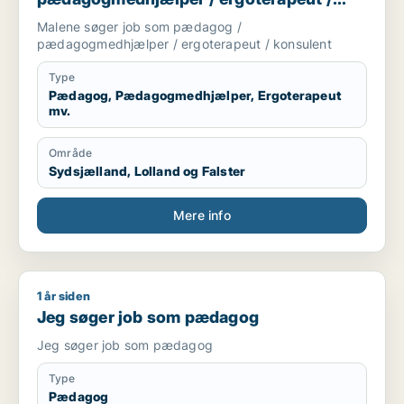
konsulent
Malene søger job som pædagog /
pædagogmedhjælper / ergoterapeut / konsulent
Type
Pædagog, Pædagogmedhjælper, Ergoterapeut
mv.
Område
Sydsjælland, Lolland og Falster
Mere info
1 år siden
Jeg søger job som pædagog
Jeg søger job som pædagog
Jeg søger job som pædagog
Type
Pædagog