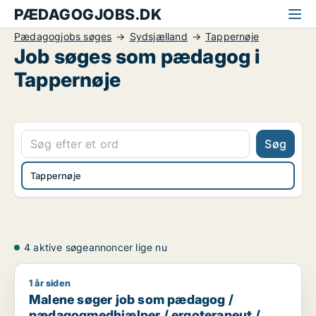
PÆDAGOGJOBS.DK
Pædagogjobs søges
Sydsjælland
Tappernøje
Job søges som pædagog i
Tappernøje
Søg
Tappernøje
4 aktive søgeannoncer lige nu
1 år siden
Malene søger job som pædagog / pædagogmedhjælper / erg
Malene søger job som pædagog /
pædagogmedhjælper / ergoterapeut /