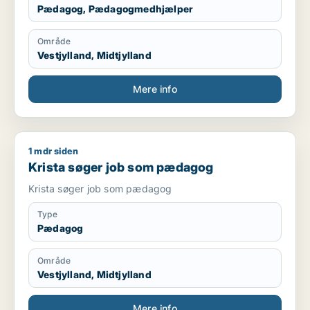
Pædagog, Pædagogmedhjælper
Område
Vestjylland, Midtjylland
Mere info
1 mdr siden
Krista søger job som pædagog
Krista søger job som pædagog
Krista søger job som pædagog
Type
Pædagog
Område
Vestjylland, Midtjylland
Mere info