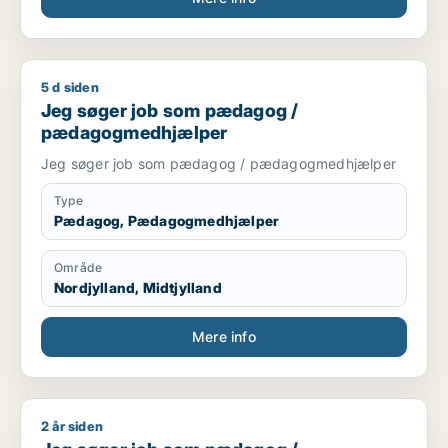
5 d siden
Jeg søger job som pædagog / pædagogmedhjælper
Jeg søger job som pædagog /
pædagogmedhjælper
Jeg søger job som pædagog / pædagogmedhjælper
Type
Pædagog, Pædagogmedhjælper
Område
Nordjylland, Midtjylland
Mere info
2 år siden
Jeg søger job som pædagog / pædagogmedhjælper / ufagl