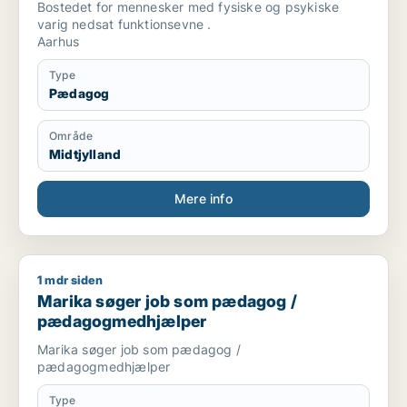
Bostedet for mennesker med fysiske og psykiske
varig nedsat funktionsevne .
Aarhus
Type
Pædagog
Område
Midtjylland
Mere info
1 mdr siden
Marika søger job som pædagog / pædagogmedhjælper
Marika søger job som pædagog /
pædagogmedhjælper
Marika søger job som pædagog /
pædagogmedhjælper
Type