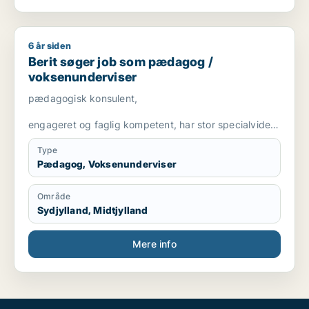
6 år siden
Berit søger job som pædagog / voksenunderviser
Berit søger job som pædagog /
voksenunderviser
pædagogisk konsulent,
engageret og faglig kompetent, har stor specialviden
og er fleksibel
Type
Pædagog, Voksenunderviser
Område
Sydjylland, Midtjylland
Mere info