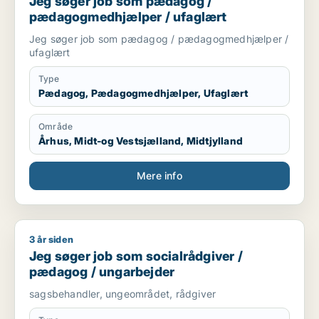
Jeg søger job som pædagog /
pædagogmedhjælper / ufaglært
Jeg søger job som pædagog / pædagogmedhjælper /
ufaglært
Type
Pædagog, Pædagogmedhjælper, Ufaglært
Område
Århus, Midt-og Vestsjælland, Midtjylland
Mere info
3 år siden
Jeg søger job som socialrådgiver / pædagog / ungarbejder
Jeg søger job som socialrådgiver /
pædagog / ungarbejder
sagsbehandler, ungeområdet, rådgiver