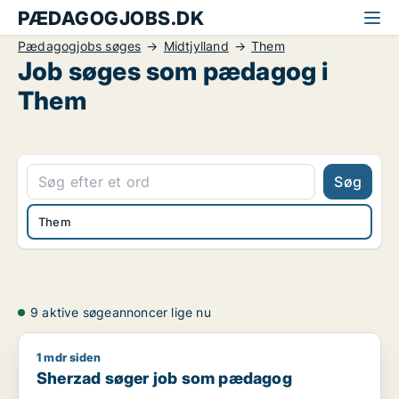
PÆDAGOGJOBS.DK
Pædagogjobs søges
Midtjylland
Them
Job søges som pædagog i
Them
Søg
Them
9 aktive søgeannoncer lige nu
1 mdr siden
Sherzad søger job som pædagog
Sherzad søger job som pædagog