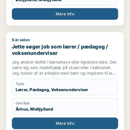
Mere info
6 år siden
Jette søger job som lærer / pædagog / voksenunderviser
Jette søger job som lærer / pædagog /
voksenunderviser
Jeg ønsker deltid i børnehave eller lignende sted. Det
være sig som meddhjælp på stuen eller i køkkenet.
Jeg holder af at arbejde med børn og inspirere til leg
og social interaktion. Og at indgå i samarbejde
omkring at skabe optimalt miljø for børnene ..og
Type
personale. Også praktiske præcise opgaver har jeg
Lærer, Pædagog, Voksenunderviser
det godt med.
Område
Århus, Midtjylland
Mere info