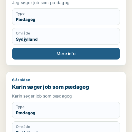
Jeg søger job som pædagog
Type
Pædagog
Område
Sydjylland
Mere info
6 år siden
Karin søger job som pædagog
Karin søger job som pædagog
Karin søger job som pædagog
Type
Pædagog
Område