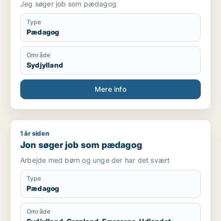
Jeg søger job som pædagog
Type
Pædagog
Område
Sydjylland
Mere info
1 år siden
Jon søger job som pædagog
Jon søger job som pædagog
Arbejde med børn og unge der har det svært
Type
Pædagog
Område