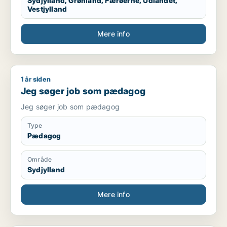
Sydjylland, Grønland, Færøerne, Udlandet,
Vestjylland
Mere info
1 år siden
Jeg søger job som pædagog
Jeg søger job som pædagog
Jeg søger job som pædagog
Type
Pædagog
Område
Sydjylland
Mere info