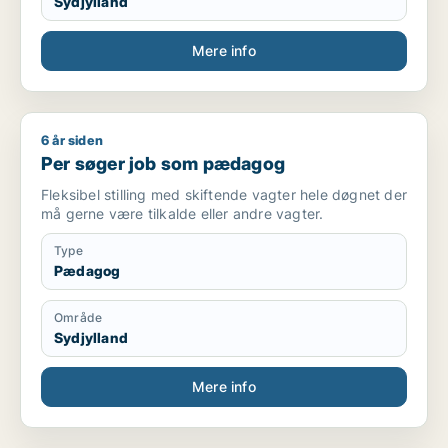
Sydjylland
Mere info
6 år siden
Per søger job som pædagog
Per søger job som pædagog
Fleksibel stilling med skiftende vagter hele døgnet der
må gerne være tilkalde eller andre vagter.
Type
Pædagog
Område
Sydjylland
Mere info