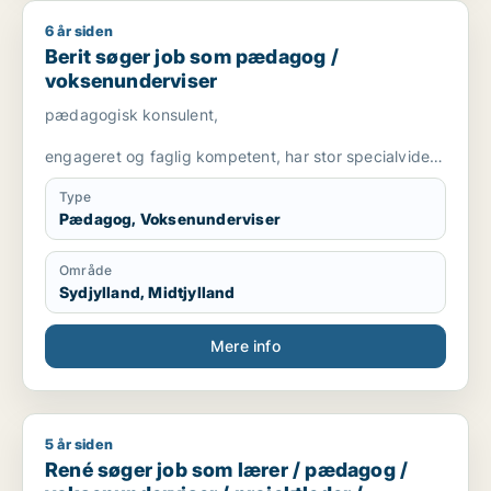
6 år siden
Berit søger job som pædagog / voksenunderviser
Berit søger job som pædagog /
voksenunderviser
pædagogisk konsulent,
engageret og faglig kompetent, har stor specialviden
og er fleksibel
Type
Pædagog, Voksenunderviser
Område
Sydjylland, Midtjylland
Mere info
5 år siden
René søger job som lærer / pædagog / voksenunderviser / pro
René søger job som lærer / pædagog /