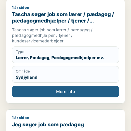
1 år siden
Tascha søger job som lærer / pædagog / pædagogmedhjælpe
Tascha søger job som lærer / pædagog /
pædagogmedhjælper / tjener /
kundeservicemedarbejder
Tascha søger job som lærer / pædagog /
pædagogmedhjælper / tjener /
kundeservicemedarbejder
Type
Lærer, Pædagog, Pædagogmedhjælper mv.
Område
Sydjylland
Mere info
1 år siden
Jeg søger job som pædagog
Jeg søger job som pædagog