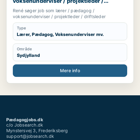
voksenunderviser / projektleder /
driftsleder
René søger job som lærer / pædagog /
voksenunderviser / projektleder / driftsleder
Type
Lærer, Pædagog, Voksenunderviser mv.
Område
Sydjylland
Mere info
Pædagogjobs.dk
c/o Jobsearch.dk
Mynstersvej 3, Frederiksberg
support@jobsearch.dk