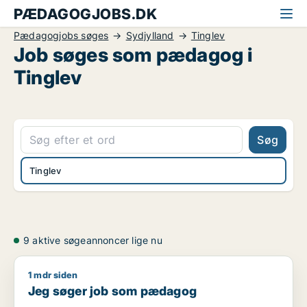
PÆDAGOGJOBS.DK
Pædagogjobs søges
Sydjylland
Tinglev
Job søges som pædagog i
Tinglev
Søg
Tinglev
9 aktive søgeannoncer lige nu
1 mdr siden
Jeg søger job som pædagog
Jeg søger job som pædagog