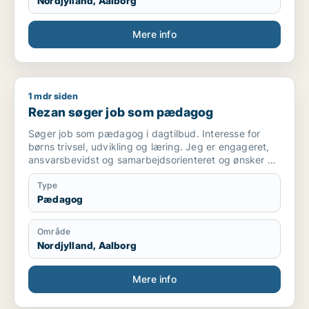
Nordjylland, Aalborg
Mere info
1 mdr siden
Rezan søger job som pædagog
Rezan søger job som pædagog
Søger job som pædagog i dagtilbud. Interesse for
børns trivsel, udvikling og læring. Jeg er engageret,
ansvarsbevidst og samarbejdsorienteret og ønsker at
bidrage til et trygt og udviklende miljø for børnene.
Type
Pædagog
Område
Nordjylland, Aalborg
Mere info