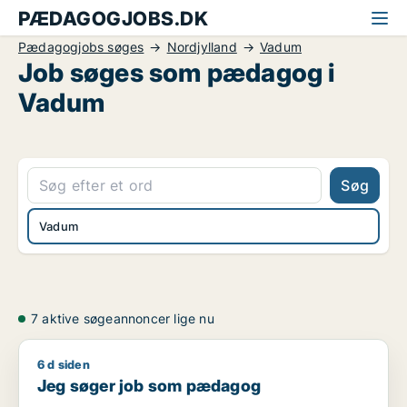
PÆDAGOGJOBS.DK
Pædagogjobs søges
Nordjylland
Vadum
Job søges som pædagog i
Vadum
Søg
Vadum
7 aktive søgeannoncer lige nu
6 d siden
Jeg søger job som pædagog
Jeg søger job som pædagog