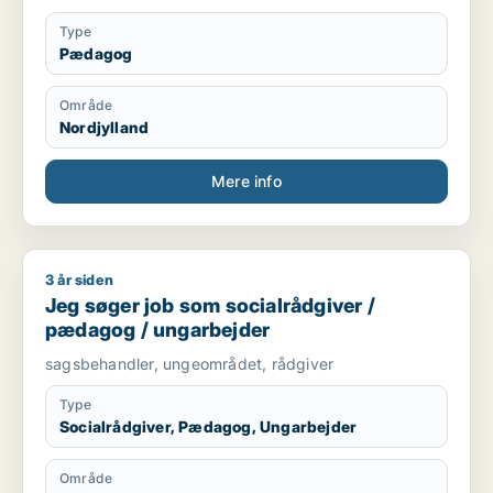
Type
Pædagog
Område
Nordjylland
Mere info
3 år siden
Jeg søger job som socialrådgiver / pædagog / ungarbejder
Jeg søger job som socialrådgiver /
pædagog / ungarbejder
sagsbehandler, ungeområdet, rådgiver
Type
Socialrådgiver, Pædagog, Ungarbejder
Område