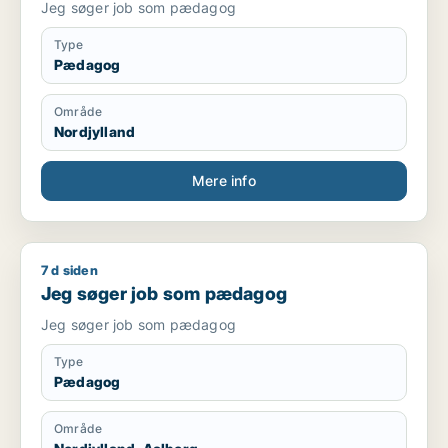
Jeg søger job som pædagog
Type
Pædagog
Område
Nordjylland
Mere info
7 d siden
Jeg søger job som pædagog
Jeg søger job som pædagog
Jeg søger job som pædagog
Type
Pædagog
Område