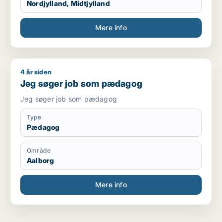
Nordjylland, Midtjylland
Mere info
4 år siden
Jeg søger job som pædagog
Jeg søger job som pædagog
Jeg søger job som pædagog
Type
Pædagog
Område
Aalborg
Mere info