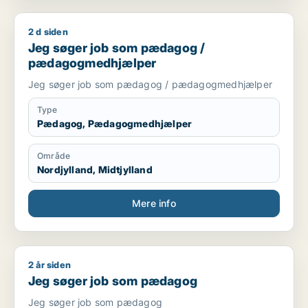
2 d siden
Jeg søger job som pædagog / pædagogmedhjælper
Jeg søger job som pædagog /
pædagogmedhjælper
Jeg søger job som pædagog / pædagogmedhjælper
Type
Pædagog, Pædagogmedhjælper
Område
Nordjylland, Midtjylland
Mere info
2 år siden
Jeg søger job som pædagog
Jeg søger job som pædagog
Jeg søger job som pædagog