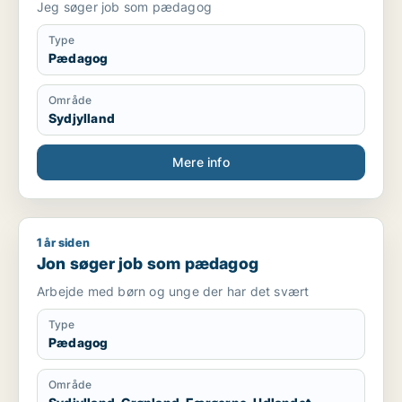
Jeg søger job som pædagog
Type
Pædagog
Område
Sydjylland
Mere info
1 år siden
Jon søger job som pædagog
Jon søger job som pædagog
Arbejde med børn og unge der har det svært
Type
Pædagog
Område