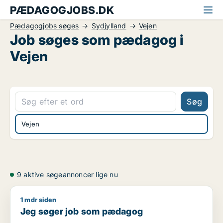
PÆDAGOGJOBS.DK
Pædagogjobs søges
Sydjylland
Vejen
Job søges som pædagog i
Vejen
Søg
Vejen
9 aktive søgeannoncer lige nu
1 mdr siden
Jeg søger job som pædagog
Jeg søger job som pædagog