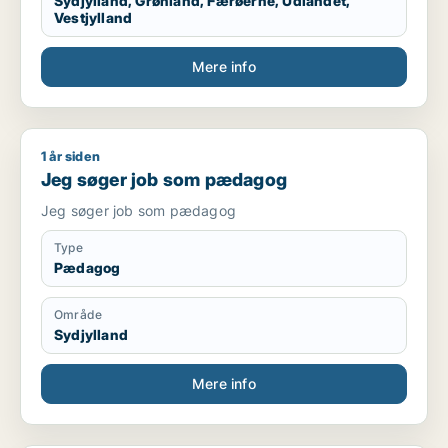
Sydjylland, Grønland, Færøerne, Udlandet,
Vestjylland
Mere info
1 år siden
Jeg søger job som pædagog
Jeg søger job som pædagog
Jeg søger job som pædagog
Type
Pædagog
Område
Sydjylland
Mere info