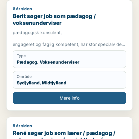
6 år siden
Berit søger job som pædagog / voksenunderviser
Berit søger job som pædagog /
voksenunderviser
pædagogisk konsulent,
engageret og faglig kompetent, har stor specialviden
og er fleksibel
Type
Pædagog, Voksenunderviser
Område
Sydjylland, Midtjylland
Mere info
5 år siden
René søger job som lærer / pædagog / voksenunderviser / pro
René søger job som lærer / pædagog /