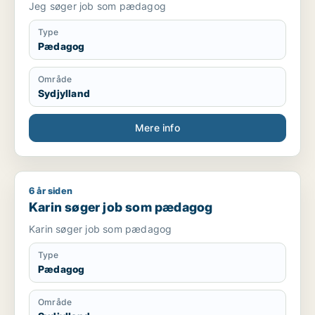
Jeg søger job som pædagog
Type
Pædagog
Område
Sydjylland
Mere info
6 år siden
Karin søger job som pædagog
Karin søger job som pædagog
Karin søger job som pædagog
Type
Pædagog
Område