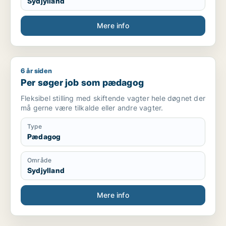
Sydjylland
Mere info
6 år siden
Per søger job som pædagog
Per søger job som pædagog
Fleksibel stilling med skiftende vagter hele døgnet der
må gerne være tilkalde eller andre vagter.
Type
Pædagog
Område
Sydjylland
Mere info