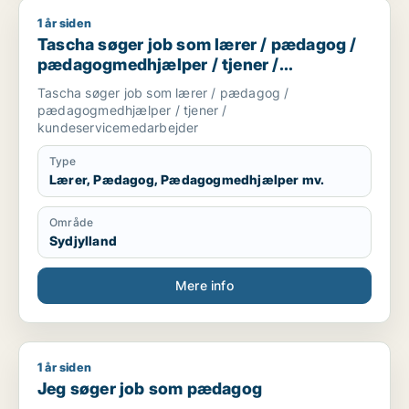
1 år siden
Tascha søger job som lærer / pædagog / pædagogmedhjælpe
Tascha søger job som lærer / pædagog /
pædagogmedhjælper / tjener /
kundeservicemedarbejder
Tascha søger job som lærer / pædagog /
pædagogmedhjælper / tjener /
kundeservicemedarbejder
Type
Lærer, Pædagog, Pædagogmedhjælper mv.
Område
Sydjylland
Mere info
1 år siden
Jeg søger job som pædagog
Jeg søger job som pædagog