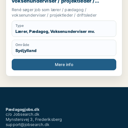
voksenunderviser / projektleder /
driftsleder
René søger job som lærer / pædagog /
voksenunderviser / projektleder / driftsleder
Type
Lærer, Pædagog, Voksenunderviser mv.
Område
Sydjylland
Mere info
Pædagogjobs.dk
c/o Jobsearch.dk
Mynstersvej 3, Frederiksberg
support@jobsearch.dk