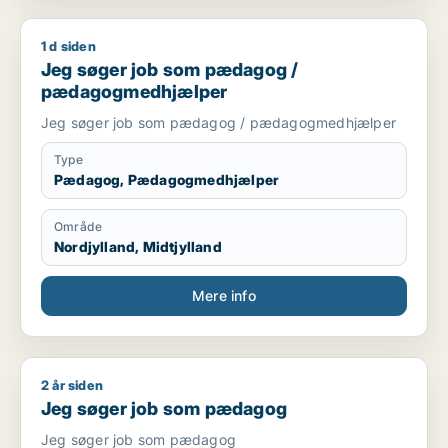
1 d siden
Jeg søger job som pædagog / pædagogmedhjælper
Jeg søger job som pædagog /
pædagogmedhjælper
Jeg søger job som pædagog / pædagogmedhjælper
Type
Pædagog, Pædagogmedhjælper
Område
Nordjylland, Midtjylland
Mere info
2 år siden
Jeg søger job som pædagog
Jeg søger job som pædagog
Jeg søger job som pædagog