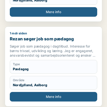
Nordjylland, Aalborg
Mere info
1 mdr siden
Rezan søger job som pædagog
Rezan søger job som pædagog
Søger job som pædagog i dagtilbud. Interesse for
børns trivsel, udvikling og læring. Jeg er engageret,
ansvarsbevidst og samarbejdsorienteret og ønsker at
bidrage til et trygt og udviklende miljø for børnene.
Type
Pædagog
Område
Nordjylland, Aalborg
Mere info