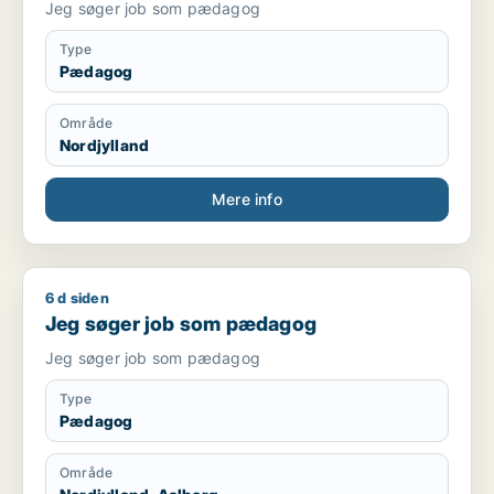
Jeg søger job som pædagog
Type
Pædagog
Område
Nordjylland
Mere info
6 d siden
Jeg søger job som pædagog
Jeg søger job som pædagog
Jeg søger job som pædagog
Type
Pædagog
Område