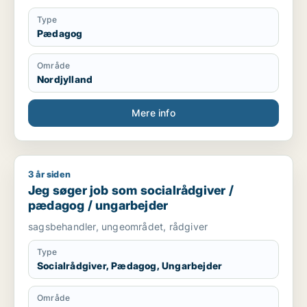
Type
Pædagog
Område
Nordjylland
Mere info
3 år siden
Jeg søger job som socialrådgiver / pædagog / ungarbejder
Jeg søger job som socialrådgiver /
pædagog / ungarbejder
sagsbehandler, ungeområdet, rådgiver
Type
Socialrådgiver, Pædagog, Ungarbejder
Område