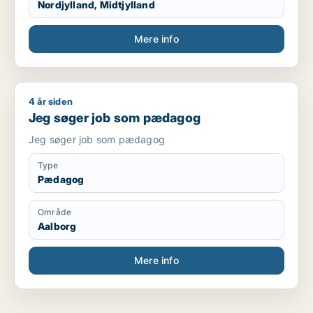
Nordjylland, Midtjylland
Mere info
4 år siden
Jeg søger job som pædagog
Jeg søger job som pædagog
Jeg søger job som pædagog
Type
Pædagog
Område
Aalborg
Mere info