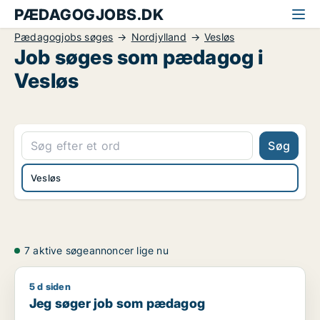
PÆDAGOGJOBS.DK
Pædagogjobs søges
Nordjylland
Vesløs
Job søges som pædagog i
Vesløs
Søg
Vesløs
7 aktive søgeannoncer lige nu
5 d siden
Jeg søger job som pædagog
Jeg søger job som pædagog