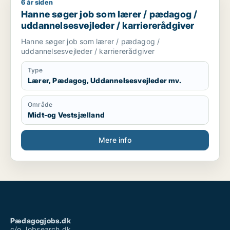
6 år siden
Hanne søger job som lærer / pædagog / uddannelsesvejleder
Hanne søger job som lærer / pædagog /
uddannelsesvejleder / karriererådgiver
Hanne søger job som lærer / pædagog /
uddannelsesvejleder / karriererådgiver
Type
Lærer, Pædagog, Uddannelsesvejleder mv.
Område
Midt-og Vestsjælland
Mere info
Pædagogjobs.dk
c/o Jobsearch.dk