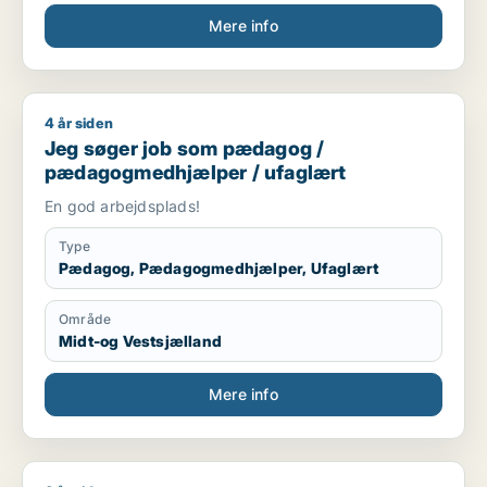
Mere info
4 år siden
Jeg søger job som pædagog / pædagogmedhjælper / ufagl
Jeg søger job som pædagog /
pædagogmedhjælper / ufaglært
En god arbejdsplads!
Type
Pædagog, Pædagogmedhjælper, Ufaglært
Område
Midt-og Vestsjælland
Mere info