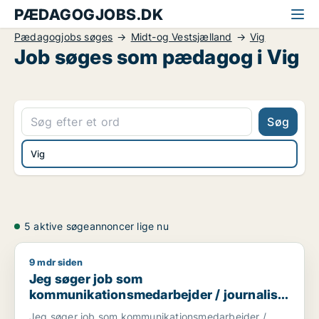
PÆDAGOGJOBS.DK
Pædagogjobs søges
Midt-og Vestsjælland
Vig
Job søges som pædagog i Vig
Søg
Vig
5 aktive søgeannoncer lige nu
9 mdr siden
Jeg søger job som kommunikationsmedarbejder / journalist 
Jeg søger job som
kommunikationsmedarbejder / journalist
/ kulturmedarbejder / lærer / pædagog
Jeg søger job som kommunikationsmedarbejder /