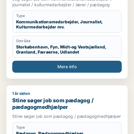
journalist / kulturmedarbejder / lærer / pædagog
Type
Kommunikationsmedarbejder, Journalist,
Kulturmedarbejder mv.
Område
Storkøbenhavn, Fyn, Midt-og Vestsjælland,
Grønland, Færøerne, Udlandet
Mere info
1 år siden
Stine søger job som pædagog / pædagogmedhjælper
Stine søger job som pædagog /
pædagogmedhjælper
Stine søger job som pædagog / pædagogmedhjælper
Type
Pædagog, Pædagogmedhjælper