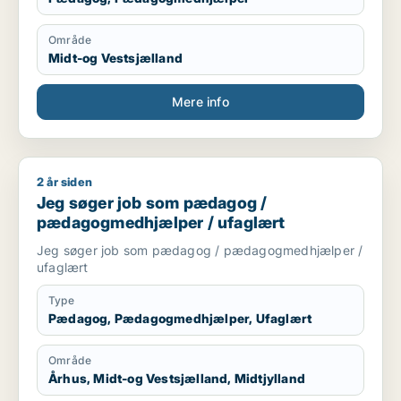
Område
Midt-og Vestsjælland
Mere info
2 år siden
Jeg søger job som pædagog / pædagogmedhjælper / ufagl
Jeg søger job som pædagog /
pædagogmedhjælper / ufaglært
Jeg søger job som pædagog / pædagogmedhjælper /
ufaglært
Type
Pædagog, Pædagogmedhjælper, Ufaglært
Område
Århus, Midt-og Vestsjælland, Midtjylland