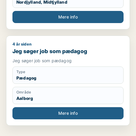
Nordjylland, Midtjylland
Mere info
4 år siden
Jeg søger job som pædagog
Jeg søger job som pædagog
Jeg søger job som pædagog
Type
Pædagog
Område
Aalborg
Mere info