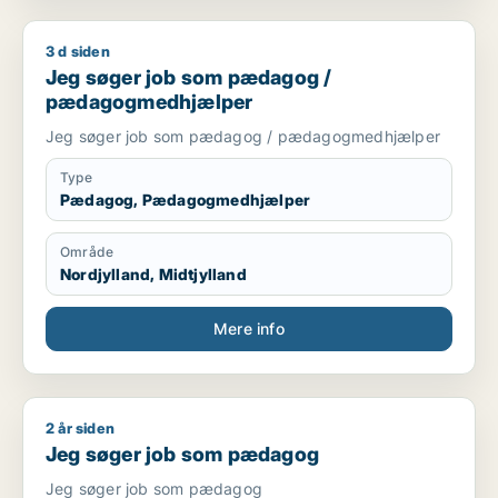
3 d siden
Jeg søger job som pædagog / pædagogmedhjælper
Jeg søger job som pædagog /
pædagogmedhjælper
Jeg søger job som pædagog / pædagogmedhjælper
Type
Pædagog, Pædagogmedhjælper
Område
Nordjylland, Midtjylland
Mere info
2 år siden
Jeg søger job som pædagog
Jeg søger job som pædagog
Jeg søger job som pædagog