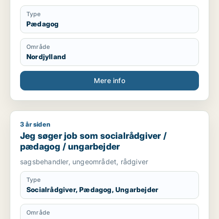
Type
Pædagog
Område
Nordjylland
Mere info
3 år siden
Jeg søger job som socialrådgiver / pædagog / ungarbejder
Jeg søger job som socialrådgiver /
pædagog / ungarbejder
sagsbehandler, ungeområdet, rådgiver
Type
Socialrådgiver, Pædagog, Ungarbejder
Område