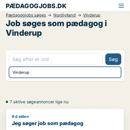
PÆDAGOGJOBS.DK
Pædagogjobs søges
Nordjylland
Vinderup
Job søges som pædagog i
Vinderup
Søg
Vinderup
7 aktive søgeannoncer lige nu
6 d siden
Jeg søger job som pædagog
Jeg søger job som pædagog