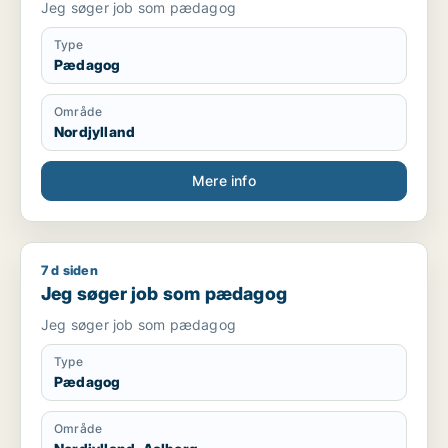
Jeg søger job som pædagog
Type
Pædagog
Område
Nordjylland
Mere info
7 d siden
Jeg søger job som pædagog
Jeg søger job som pædagog
Jeg søger job som pædagog
Type
Pædagog
Område