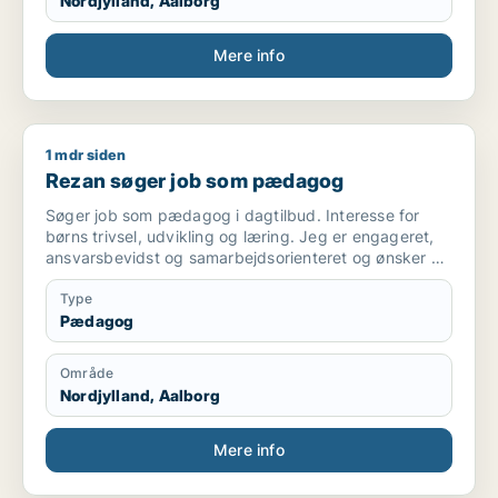
Nordjylland, Aalborg
Mere info
1 mdr siden
Rezan søger job som pædagog
Rezan søger job som pædagog
Søger job som pædagog i dagtilbud. Interesse for
børns trivsel, udvikling og læring. Jeg er engageret,
ansvarsbevidst og samarbejdsorienteret og ønsker at
bidrage til et trygt og udviklende miljø for børnene.
Type
Pædagog
Område
Nordjylland, Aalborg
Mere info