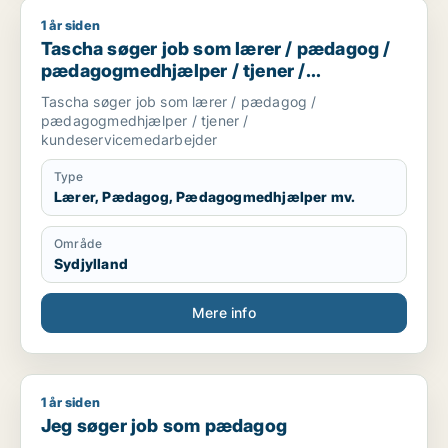
1 år siden
Tascha søger job som lærer / pædagog / pædagogmedhjælpe
Tascha søger job som lærer / pædagog /
pædagogmedhjælper / tjener /
kundeservicemedarbejder
Tascha søger job som lærer / pædagog /
pædagogmedhjælper / tjener /
kundeservicemedarbejder
Type
Lærer, Pædagog, Pædagogmedhjælper mv.
Område
Sydjylland
Mere info
1 år siden
Jeg søger job som pædagog
Jeg søger job som pædagog