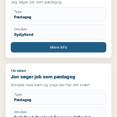
Jeg søger job som pædagog
Type
Pædagog
Område
Sydjylland
Mere info
1 år siden
Jon søger job som pædagog
Jon søger job som pædagog
Arbejde med børn og unge der har det svært
Type
Pædagog
Område