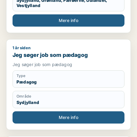
Sydjylland, Grønland, Færøerne, Udlandet,
Vestjylland
Mere info
1 år siden
Jeg søger job som pædagog
Jeg søger job som pædagog
Jeg søger job som pædagog
Type
Pædagog
Område
Sydjylland
Mere info