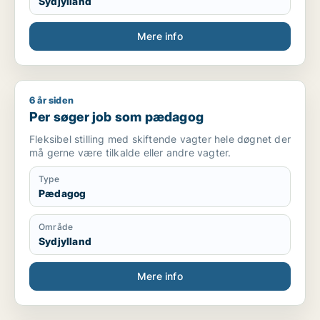
Sydjylland
Mere info
6 år siden
Per søger job som pædagog
Per søger job som pædagog
Fleksibel stilling med skiftende vagter hele døgnet der
må gerne være tilkalde eller andre vagter.
Type
Pædagog
Område
Sydjylland
Mere info