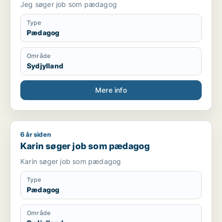
Jeg søger job som pædagog
Type
Pædagog
Område
Sydjylland
Mere info
6 år siden
Karin søger job som pædagog
Karin søger job som pædagog
Karin søger job som pædagog
Type
Pædagog
Område