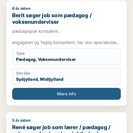
6 år siden
Berit søger job som pædagog / voksenunderviser
Berit søger job som pædagog /
voksenunderviser
pædagogisk konsulent,
engageret og faglig kompetent, har stor specialviden
og er fleksibel
Type
Pædagog, Voksenunderviser
Område
Sydjylland, Midtjylland
Mere info
5 år siden
René søger job som lærer / pædagog / voksenunderviser / pro
René søger job som lærer / pædagog /