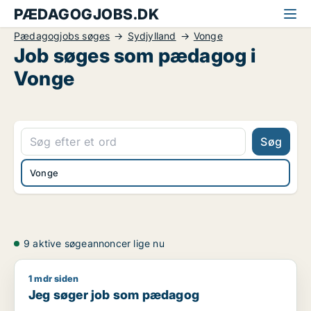
PÆDAGOGJOBS.DK
Pædagogjobs søges
Sydjylland
Vonge
Job søges som pædagog i
Vonge
Søg
Vonge
9 aktive søgeannoncer lige nu
1 mdr siden
Jeg søger job som pædagog
Jeg søger job som pædagog