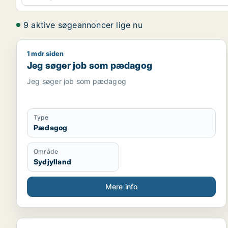
9 aktive søgeannoncer lige nu
1 mdr siden
Jeg søger job som pædagog
Jeg søger job som pædagog
Jeg søger job som pædagog
Type
Pædagog
Område
Sydjylland
Mere info