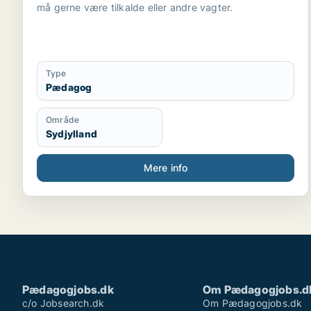
må gerne være tilkalde eller andre vagter.
Type
Pædagog
Område
Sydjylland
Mere info
Pædagogjobs.dk
Om Pædagogjobs.d
c/o Jobsearch.dk
Om Pædagogjobs.dk