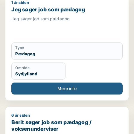
1 år siden
medhjælper / tjener / kundeservicemedarbejder
Jeg søger job som pædagog
Jeg søger job som pædagog
Jeg søger job som pædagog
Type
Pædagog
Område
Sydjylland
Mere info
6 år siden
Berit søger job som pædagog / voksenunderviser
Berit søger job som pædagog /
voksenunderviser