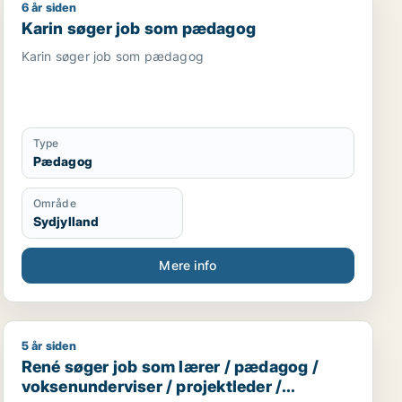
6 år siden
Karin søger job som pædagog
Karin søger job som pædagog
Karin søger job som pædagog
Type
Pædagog
Område
Sydjylland
Mere info
5 år siden
René søger job som lærer / pædagog / voksenunderviser
René søger job som lærer / pædagog /
voksenunderviser / projektleder /