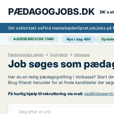
PÆDAGOGJOBS.DK
DK´s s
Om os
Kontakt os
Find medarbejder
Opret job
Jobs på 
JOBSEARCH.DK I DAG
Nye i dag
460
Opdat
Pædagogjobs søges
Sydjylland
Vorbasse
Job søges som pædag
Har du en ledig pædagogstilling i Vorbasse? Start din
Brug filteret herunder for at finde kandidater der s
Få hurtig hjælp til rekruttering via mail:
vip@jobsearch