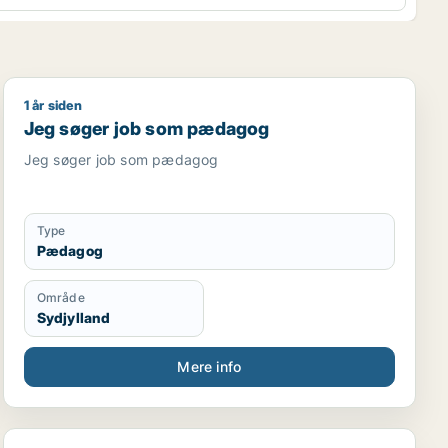
1 år siden
Jeg søger job som pædagog
Jeg søger job som pædagog
Jeg søger job som pædagog
Type
Pædagog
Område
Sydjylland
Mere info