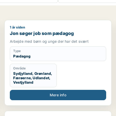
1 år siden
Jon søger job som pædagog
Jon søger job som pædagog
Arbejde med børn og unge der har det svært
Type
Pædagog
Område
Sydjylland, Grønland,
Færøerne, Udlandet,
Vestjylland
Mere info