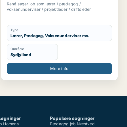
driftsleder
René søger job som lærer / pædagog /
voksenunderviser / projektleder / driftsleder
Type
Lærer, Pædagog, Voksenunderviser mv.
Område
Sydjylland
Mere info
søgninger
Populære søgninger
b Horsens
Pædagog job Næstved