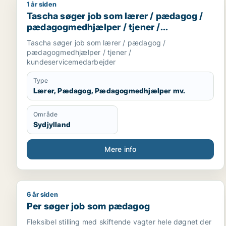
1 år siden
Tascha søger job som lærer / pædagog / pædagog
Tascha søger job som lærer / pædagog /
pædagogmedhjælper / tjener /
kundeservicemedarbejder
Tascha søger job som lærer / pædagog /
pædagogmedhjælper / tjener /
kundeservicemedarbejder
Type
Lærer, Pædagog, Pædagogmedhjælper mv.
Område
Sydjylland
Mere info
6 år siden
Per søger job som pædagog
Per søger job som pædagog
Fleksibel stilling med skiftende vagter hele døgnet der