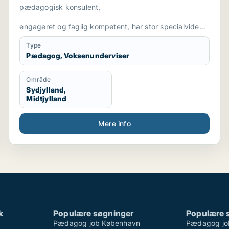
pædagogisk konsulent,
engageret og faglig kompetent, har stor specialviden
og er fleksibel
Type
Pædagog, Voksenunderviser
Område
Sydjylland,
Midtjylland
Mere info
k
Populære søgninger
Populære 
Pædagog job København
Pædagog jo