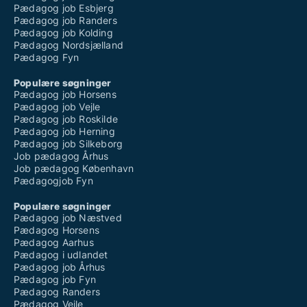
Pædagog job Esbjerg
Pædagog job Randers
Pædagog job Kolding
Pædagog Nordsjælland
Pædagog Fyn
Populære søgninger
Pædagog job Horsens
Pædagog job Vejle
Pædagog job Roskilde
Pædagog job Herning
Pædagog job Silkeborg
Job pædagog Århus
Job pædagog København
Pædagogjob Fyn
Populære søgninger
Pædagog job Næstved
Pædagog Horsens
Pædagog Aarhus
Pædagog i udlandet
Pædagog job Århus
Pædagog job Fyn
Pædagog Randers
Pædagog Vejle