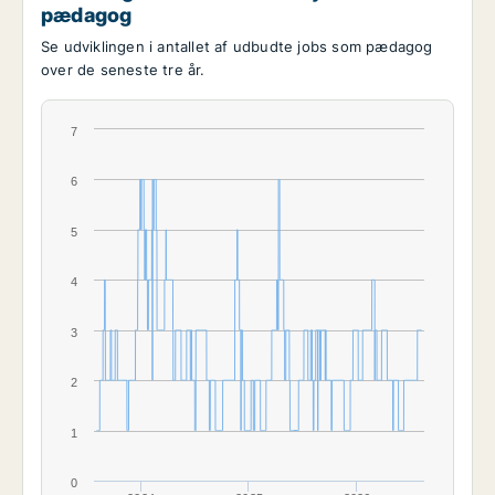
pædagog
Se udviklingen i antallet af udbudte jobs som pædagog
over de seneste tre år.
7
6
5
4
3
2
1
0