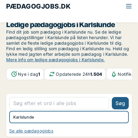
PÆDAGOGJOBS.DK
Alle pædagogjobs
Storkøbenhavn
Karlslunde
Ledige pædagogjobs i Karlslunde
Find dit job som pædagog i Karlslunde nu. Se de ledige
pædagogstillinger i Karlslunde på listen herunder. Vi har
samlet de fleste ledige pædagogjobs i Karlslunde til dig.
Find en ledig stilling som pædagog i Karlslunde nu. Held og
lykke med jagten efter arbejde som pædagog i Karlslunde.
Mere info om ledige pædagogjobs i Karlslunde.
Nye i dag
1
Opdaterede 24h
1.504
Notifikat
Søg
Karlslunde
Se alle pædagogjobs