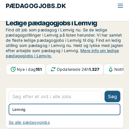
PÆDAGOGJOBS.DK
Alle pædagogjobs
Vestjylland
Lemvig
Ledige pædagogjobs i Lemvig
Find dit job som pædagog i Lemvig nu. Se de ledige
pædagogstillinger i Lemvig på listen herunder. Vi har samlet
de fleste ledige pædagogjobs i Lemvig til dig. Find en ledig
stilling som pædagog i Lemvig nu. Held og lykke med jagten
efter arbejde som pædagog i Lemvig.
Mere info om ledige
pædagogjobs i Lemvig.
Nye i dag
151
Opdaterede 24h
1.327
Notifik
Søg
Lemvig
Se alle pædagogjobs