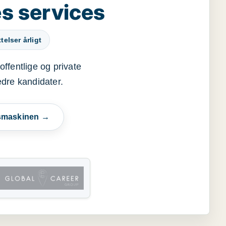
s services
elser årligt
offentlige og private
edre kandidater.
esmaskinen →