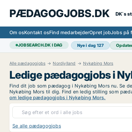
PÆDAGOGJOBS.DK
DK´s s
Om os
Kontakt os
Find medarbejder
Opret job
Jobs på 
JOBSEARCH.DK I DAG
Nye i dag
127
Opdate
Alle pædagogjobs
Nordjylland
Nykøbing Mors
Ledige pædagogjobs i N
Find dit job som pædagog i Nykøbing Mors nu. Se de 
Nykøbing Mors til dig. Find en ledig stilling som 
om ledige pædagogjobs i Nykøbing Mors.
Se alle pædagogjobs