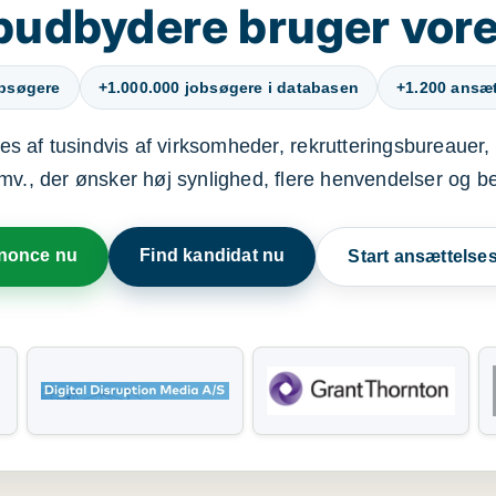
budbydere bruger vore
obsøgere
+1.000.000 jobsøgere i databasen
+1.200 ansætt
s af tusindvis af virksomheder, rekrutteringsbureauer, 
mv., der ønsker høj synlighed, flere henvendelser og b
nnonce nu
Find kandidat nu
Start ansættels