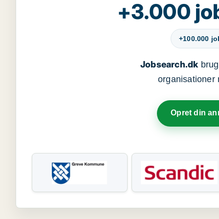
+3.000 jo
+100.000 j
Jobsearch.dk
bruge
organisationer 
Opret din a