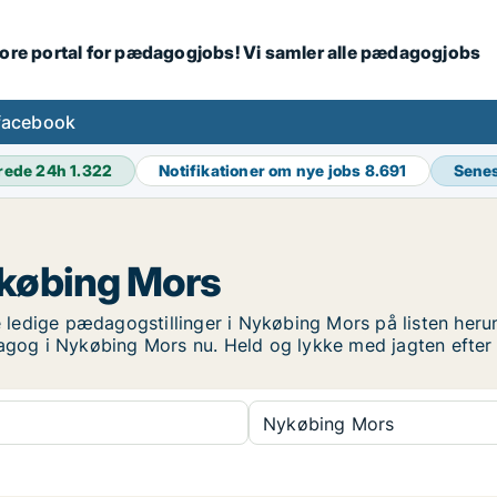
tore portal for pædagogjobs! Vi samler alle pædagogjobs
facebook
rede 24h
1.322
Notifikationer om nye jobs
8.691
Senes
ykøbing Mors
ledige pædagogstillinger i Nykøbing Mors på listen herun
pædagog i Nykøbing Mors nu. Held og lykke med jagten ef
Nykøbing Mors