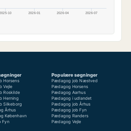
2025-10
2026-01
2026-04
2026-07
søgninger
Populære søgninger
b Horsens
Pædagog job Næstved
 Vejle
Pædagog Horsens
 Roskilde
Pædagog Aarhus
b Herning
Pædagog i udlandet
 Silkeborg
Pædagog job Århus
g Århus
Pædagog job Fyn
g København
Pædagog Randers
 Fyn
Pædagog Vejle