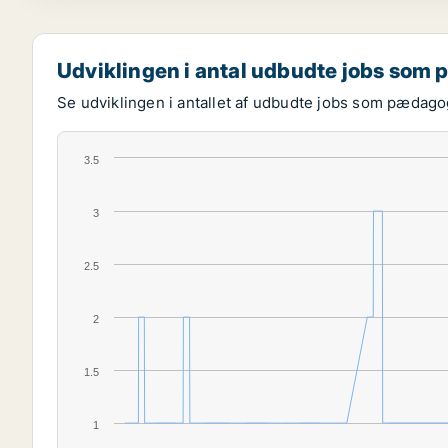
Udviklingen i antal udbudte jobs som
Se udviklingen i antallet af udbudte jobs som pædagog
3.5
3
2.5
2
1.5
1