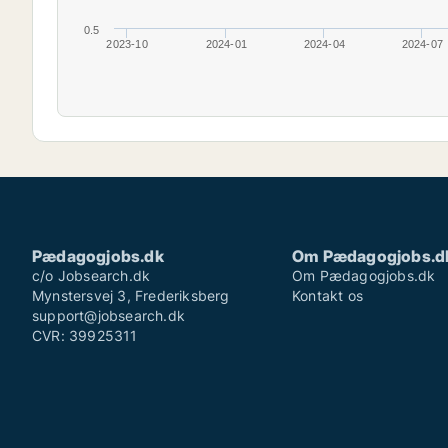
0.5
2023-10
2024-01
2024-04
2024-07
Pædagogjobs.dk
Om Pædagogjobs.d
c/o Jobsearch.dk
Om Pædagogjobs.dk
Mynstersvej 3, Frederiksberg
Kontakt os
support@jobsearch.dk
CVR: 39925311