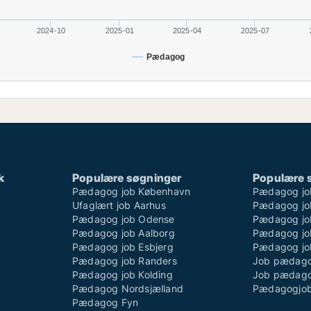
2024-10
2025-01
2025-04
2025-07
Pædagog
k
Populære søgninger
Populære 
Pædagog job København
Pædagog jo
Ufaglært job Aarhus
Pædagog job
Pædagog job Odense
Pædagog job
Pædagog job Aalborg
Pædagog jo
Pædagog job Esbjerg
Pædagog job
Pædagog job Randers
Job pædago
Pædagog job Kolding
Job pædago
Pædagog Nordsjælland
Pædagogjob
Pædagog Fyn