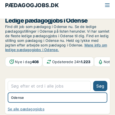
PÆDAGOGJOBS.DK
Alle pædagogjobs
Odense
Ledige pædagogjobs i Odense
Find dit job som pædagog i Odense nu. Se de ledige
pædagogstillinger i Odense på listen herunder. Vi har samlet
de fleste ledige pædagogjobs i Odense til dig. Find en ledig
stilling som pædagog i Odense nu. Held og lykke med
jagten efter arbejde som pædagog i Odense.
Mere info om
ledige pædagogjobs i Odense.
Nye i dag
408
Opdaterede 24h
1.223
Notifi
Søg
Odense
Se alle pædagogjobs