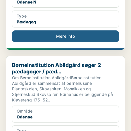
Odense N
Type
Pædagog
Mere info
Børneinstitution Abildgård søger 2 pædagoger / pæd...
Børneinstitution Abildgård søger 2
pædagoger / pæd...
Om Børneinstitution AbildgårdBørneinstitution
Abildgård er sammensat af børnehusene
Planteskolen, Skovspiren, Mosaikken og
Stjerneskud.Skovspiren Børnehus er beliggende på
Kløvereng 175, 52..
Område
Odense
Type