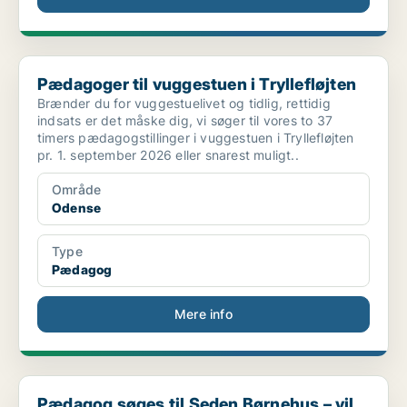
Pædagoger til vuggestuen i Tryllefløjten
Pædagoger til vuggestuen i Tryllefløjten
Brænder du for vuggestuelivet og tidlig, rettidig
indsats er det måske dig, vi søger til vores to 37
timers pædagogstillinger i vuggestuen i Tryllefløjten
pr. 1. september 2026 eller snarest muligt..
Område
Odense
Type
Pædagog
Mere info
Pædagog søges til Seden Børnehus – vil du skabe ma...
Pædagog søges til Seden Børnehus – vil