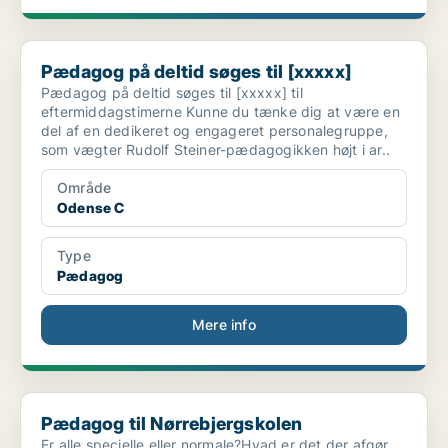
Pædagog på deltid søges til [xxxxx]
Pædagog på deltid søges til [xxxxx]
Pædagog på deltid søges til [xxxxx] til
eftermiddagstimerne Kunne du tænke dig at være en
del af en dedikeret og engageret personalegruppe,
som vægter Rudolf Steiner-pædagogikken højt i ar..
Område
Odense C
Type
Pædagog
Mere info
Pædagog til Nørrebjergskolen
Pædagog til Nørrebjergskolen
Er alle specielle eller normale?Hvad er det der afgør