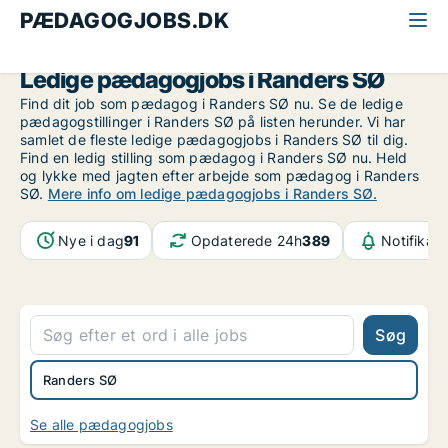
PÆDAGOGJOBS.DK
Alle pædagogjobs
Østjylland
Randers SØ
Ledige pædagogjobs i Randers SØ
Find dit job som pædagog i Randers SØ nu. Se de ledige
pædagogstillinger i Randers SØ på listen herunder. Vi har
samlet de fleste ledige pædagogjobs i Randers SØ til dig.
Find en ledig stilling som pædagog i Randers SØ nu. Held
og lykke med jagten efter arbejde som pædagog i Randers
SØ.
Mere info om ledige pædagogjobs i Randers SØ.
Nye i dag
91
Opdaterede 24h
389
Notifikat
Søg
Randers SØ
Se alle pædagogjobs