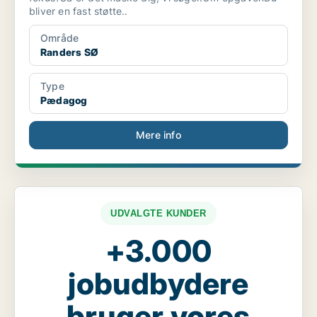
bliver en fast støtte..
Område
Randers SØ
Type
Pædagog
Mere info
UDVALGTE KUNDER
+3.000
jobudbydere
bruger vores