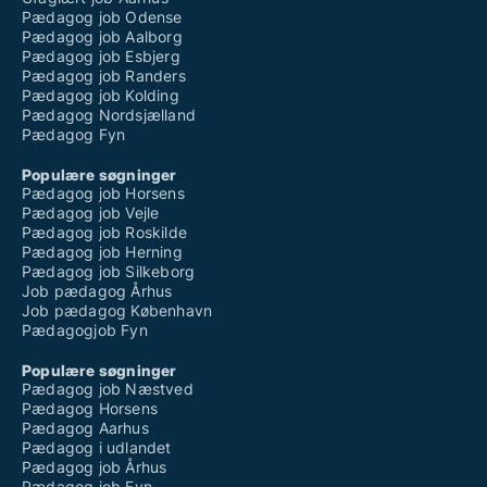
Pædagog job Odense
Pædagog job Aalborg
Pædagog job Esbjerg
Pædagog job Randers
Pædagog job Kolding
Pædagog Nordsjælland
Pædagog Fyn
Populære søgninger
Pædagog job Horsens
Pædagog job Vejle
Pædagog job Roskilde
Pædagog job Herning
Pædagog job Silkeborg
Job pædagog Århus
Job pædagog København
Pædagogjob Fyn
Populære søgninger
Pædagog job Næstved
Pædagog Horsens
Pædagog Aarhus
Pædagog i udlandet
Pædagog job Århus
Pædagog job Fyn