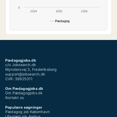
0
2024
2025
2026
Pædagog
Pædagogjobs.dk
c/o Jobsearch.dk
Mynstersvej 3, Frederiksberg
support@jobsearch.dk
CVR: 39925311
Om Pædagogjobs.dk
Om Pædagogjobs.dk
Kontakt os
Populære søgninger
Pædagog job København
Ufaglært job Aarhus