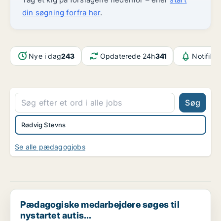
din søgning forfra her
.
Nye i dag
243
Opdaterede 24h
341
Notifika
Søg
Rødvig Stevns
Se alle pædagogjobs
Pædagogiske medarbejdere søges til nystartet autis...
Pædagogiske medarbejdere søges til
nystartet autis...