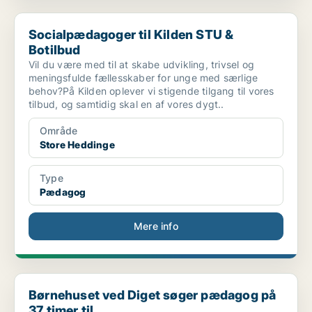
Socialpædagoger til Kilden STU & Botilbud
Socialpædagoger til Kilden STU &
Botilbud
Vil du være med til at skabe udvikling, trivsel og
meningsfulde fællesskaber for unge med særlige
behov?På Kilden oplever vi stigende tilgang til vores
tilbud, og samtidig skal en af vores dygt..
Område
Store Heddinge
Type
Pædagog
Mere info
Børnehuset ved Diget søger pædagog på 37 timer til...
Børnehuset ved Diget søger pædagog på
37 timer til...