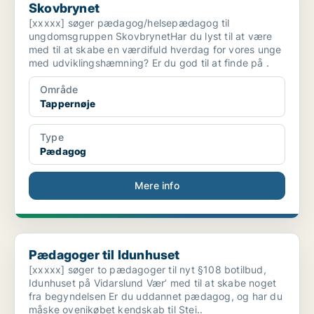
Skovbrynet
[xxxxx] søger pædagog/helsepædagog til
ungdomsgruppen SkovbrynetHar du lyst til at være
med til at skabe en værdifuld hverdag for vores unge
med udviklingshæmning? Er du god til at finde på .
Område
Tappernøje
Type
Pædagog
Mere info
Pædagoger til Idunhuset
Pædagoger til Idunhuset
[xxxxx] søger to pædagoger til nyt §108 botilbud,
Idunhuset på Vidarslund Vær’ med til at skabe noget
fra begyndelsen Er du uddannet pædagog, og har du
måske ovenikøbet kendskab til Stei..