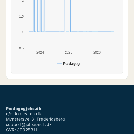
2
1.5
1
0.5
2024
2025
2026
Pædagog
Pædagogjobs.dk
c/o Jobsearch.dk
Mynstersvej 3, Frederiksberg
support@jobsearch.dk
CVR: 39925311