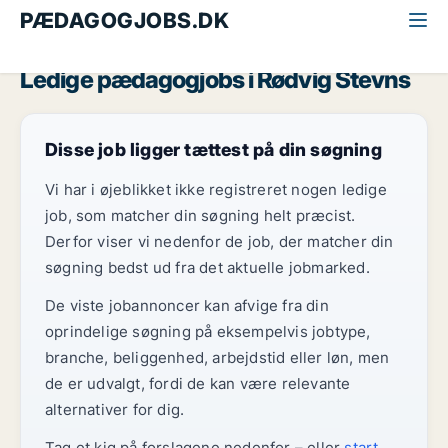
PÆDAGOGJOBS.DK
Alle pædagogjobs
Sydsjælland
Rødvig Stevns
Ledige pædagogjobs i Rødvig Stevns
Disse job ligger tættest på din søgning
Vi har i øjeblikket ikke registreret nogen ledige
job, som matcher din søgning helt præcist.
Derfor viser vi nedenfor de job, der matcher din
søgning bedst ud fra det aktuelle jobmarked.
De viste jobannoncer kan afvige fra din
oprindelige søgning på eksempelvis jobtype,
branche, beliggenhed, arbejdstid eller løn, men
de er udvalgt, fordi de kan være relevante
alternativer for dig.
Tag et kig på forslagene nedenfor – eller
start