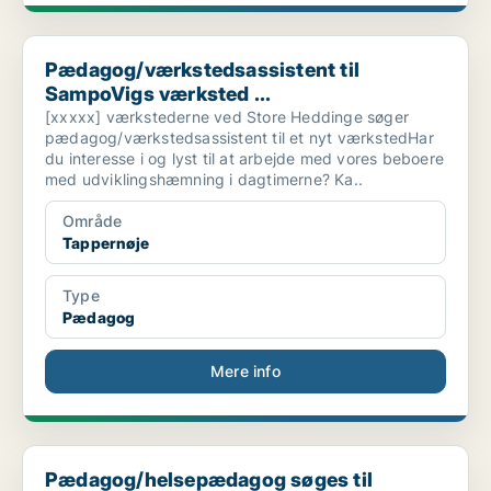
Pædagog/værkstedsassistent til SampoVigs værksted ...
Pædagog/værkstedsassistent til
SampoVigs værksted ...
[xxxxx] værkstederne ved Store Heddinge søger
pædagog/værkstedsassistent til et nyt værkstedHar
du interesse i og lyst til at arbejde med vores beboere
med udviklingshæmning i dagtimerne? Ka..
Område
Tappernøje
Type
Pædagog
Mere info
Pædagog/helsepædagog søges til Skovbrynet
Pædagog/helsepædagog søges til