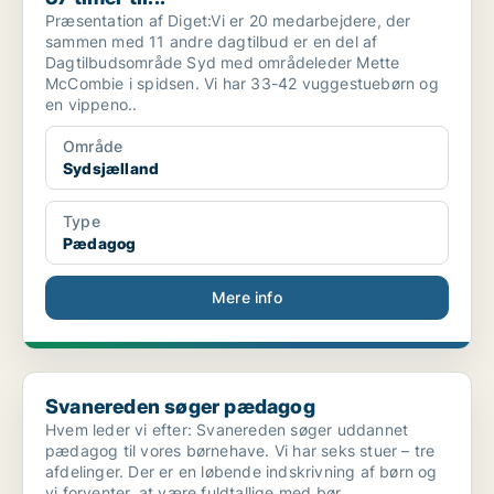
Præsentation af Diget:Vi er 20 medarbejdere, der
sammen med 11 andre dagtilbud er en del af
Dagtilbudsområde Syd med områdeleder Mette
McCombie i spidsen. Vi har 33-42 vuggestuebørn og
en vippeno..
Område
Sydsjælland
Type
Pædagog
Mere info
Svanereden søger pædagog
Svanereden søger pædagog
Hvem leder vi efter: Svanereden søger uddannet
pædagog til vores børnehave. Vi har seks stuer – tre
afdelinger. Der er en løbende indskrivning af børn og
vi forventer, at være fuldtallige med bør..