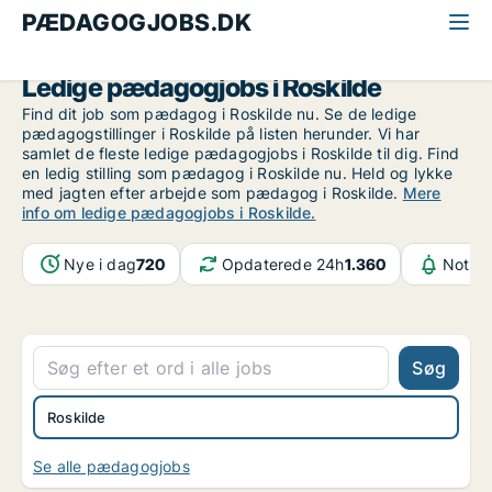
PÆDAGOGJOBS.DK
Alle pædagogjobs
Midt-og Vestsjælland
Roskilde
Ledige pædagogjobs i Roskilde
Find dit job som pædagog i Roskilde nu. Se de ledige
pædagogstillinger i Roskilde på listen herunder. Vi har
samlet de fleste ledige pædagogjobs i Roskilde til dig. Find
en ledig stilling som pædagog i Roskilde nu. Held og lykke
med jagten efter arbejde som pædagog i Roskilde.
Mere
info om ledige pædagogjobs i Roskilde.
Nye i dag
720
Opdaterede 24h
1.360
Notifi
Søg
Roskilde
Se alle pædagogjobs